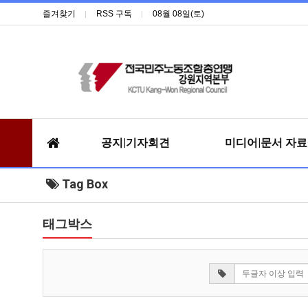
즐겨찾기
RSS 구독
08월 08일(토)
공지|기자회견
미디어|문서 자
Tag Box
태그박스