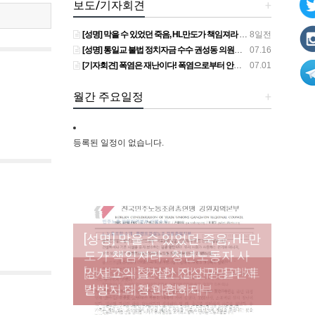
보도/기자회견
+
[성명] 막을 수 있었던 죽음, HL만도가 책임져라 : 청년노동자 사망사고의 철저한 진상규명과 재발방지 대책 마련하라
8일전
[성명] 통일교 불법 정치자금 수수 권성동 의원직 상실, 사필귀정이다
07.16
[기자회견] 폭염은 재난이다! 폭염으로부터 안전한 일터를 위한 민주노총 강원지역본부 폭염감시단 선포 기자회견
07.01
월간 주요일정
+
등록된 일정이 없습니다.
[성명] 막을 수 있었던 죽음, HL만
도가 책임져라 : 청년노동자 사
[조합원☆인터뷰] 서비스연맹 전
망사고의 철저한 진상규명과 재
[산별소식] 건설산업연맹 플랜트
[강릉,속초,원주,춘천] 폭염감시
국학교비정규직노동조합 강원
[본부소식] 강원지역 노동자 합
발방지 대책 마련하라
건설노조 강원충북지부
단 사업 이모저모
지부 김유미 춘천지회장
창단 모임