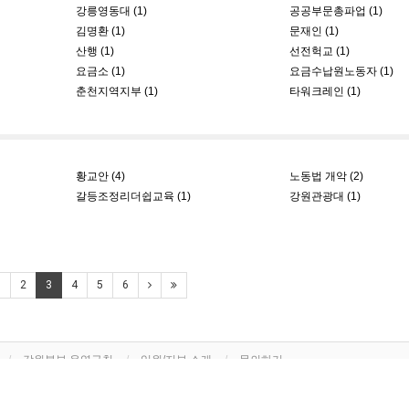
강릉영동대 (1)
공공부문총파업 (1)
김명환 (1)
문재인 (1)
산행 (1)
선전헉교 (1)
요금소 (1)
요금수납원노동자 (1)
춘천지역지부 (1)
타워크레인 (1)
황교안 (4)
노동법 개악 (2)
갈등조정리더쉽교육 (1)
강원관광대 (1)
1
2
3
4
5
6
강원본부 운영규칙
임원/지부 소개
문의하기
번호 : 24334
전화 : 033)261-5618,5619
팩스 : 033)262-5618