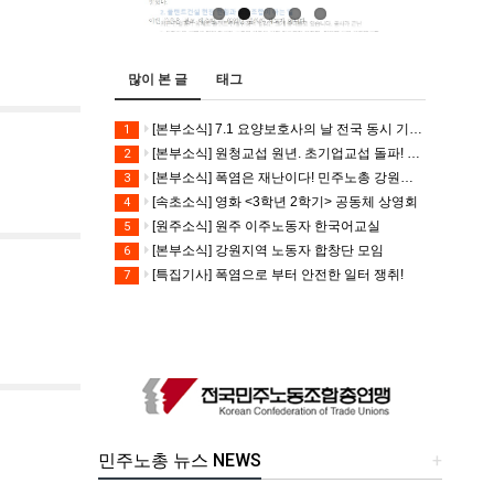
많이 본 글
태그
[본부소식] 7.1 요양보호사의 날 전국 동시 기자회견
1
[본부소식] 원청교섭 원년. 초기업교섭 돌파! 모든 노동자의 노동기본권 쟁취! 민주노총 7.15 총파업대회
2
[본부소식] 폭염은 재난이다! 민주노총 강원지역본부 폭염감시단 선포 기자회견
3
[속초소식] 영화 <3학년 2학기> 공동체 상영회
4
[원주소식] 원주 이주노동자 한국어교실
5
[본부소식] 강원지역 노동자 합창단 모임
6
[특집기사] 폭염으로 부터 안전한 일터 쟁취!
7
민주노총 뉴스 NEWS
+