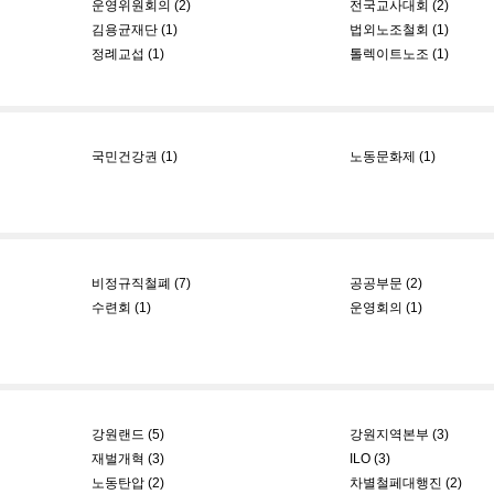
운영위원회의 (2)
전국교사대회 (2)
김용균재단 (1)
법외노조철회 (1)
정례교섭 (1)
톨렉이트노조 (1)
국민건강권 (1)
노동문화제 (1)
비정규직철폐 (7)
공공부문 (2)
수련회 (1)
운영회의 (1)
강원랜드 (5)
강원지역본부 (3)
재벌개혁 (3)
ILO (3)
노동탄압 (2)
차별철페대행진 (2)