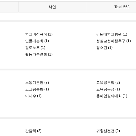
색인
Total 553
학교비정규직 (2)
강원대학교병원 (1)
민들레분회 (1)
성실교섭이행촉구 (1)
철도노조 (1)
청소원 (1)
활동가수련회 (1)
노동기본권 (3)
교육공무직 (2)
고교평준화 (1)
교육공공성 (1)
이재수 (1)
총파업결의대회 (1)
간담회 (2)
귀향선전전 (2)