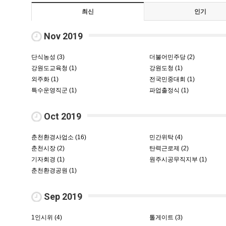
최신
인기
Nov 2019
단식농성 (3)
더불어민주당 (2)
강원도교육청 (1)
강원도청 (1)
외주화 (1)
전국민중대회 (1)
특수운영직군 (1)
파업출정식 (1)
Oct 2019
춘천환경사업소 (16)
민간위탁 (4)
춘천시장 (2)
탄력근로제 (2)
기자회경 (1)
원주시공무직지부 (1)
춘천환경공원 (1)
Sep 2019
1인시위 (4)
톨게이트 (3)