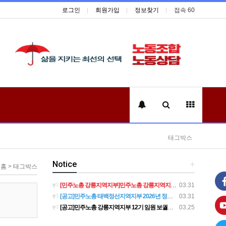
로그인
회원가입
정보찾기
접속 60
태그박스
Notice
+
홈 > 태그박스
[민주노총 강릉지역지부]민주노총 강릉지역지부 제12기 임원 보궐선거결과 공고
03.31
[공고]민주노총 태백정선지역지부 2026년 정기 대의원대회 재소집 건
03.31
[공고]민주노총 강릉지역지부 12기 임원 보궐선거 후보자 확정 공고
03.25