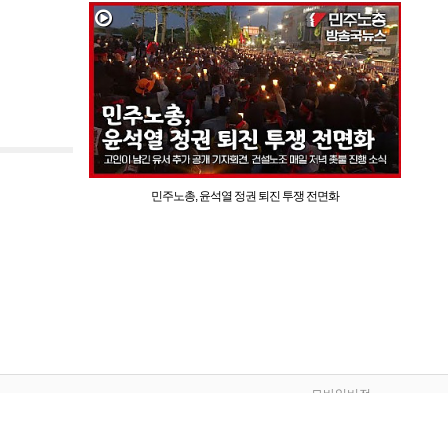
민주노총, 윤석열 정권 퇴진 투쟁 전면화
모바일버전