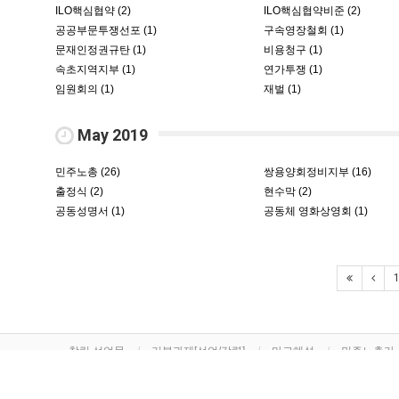
ILO핵심협약 (2)
ILO핵심협약비준 (2)
공공부문투쟁선포 (1)
구속영장철회 (1)
문재인정권규탄 (1)
비용청구 (1)
속초지역지부 (1)
연가투쟁 (1)
임원회의 (1)
재벌 (1)
May 2019
민주노총 (26)
쌍용양회정비지부 (16)
출정식 (2)
현수막 (2)
공동성명서 (1)
공동체 영화상영회 (1)
창립 선언문
기본과제[선언/강령]
마크해설
민주노총가
주소 : 강원도 춘천시 효자로 116
민주노총 강원지역본부
우편