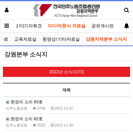
메인
공지|기자회견
미디어|문서 자료실
공유게시판
선거관
자료
교육자료실
동영상/기타자료실
강원지역본부 소식지
강원본부 소식지
2022년 소식지(13)
제목
현장의 소리 83호
민주노총강원
3758
2022.12.31
현장의 소리 82호
민주노총강원
3525
2022.11.30