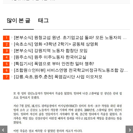
많이 본 글
태그
[본부소식] 원청교섭 원년. 초기업교섭 돌파! 모든 노동자의 노동기본권 쟁취! 민주노총 7.15 총파업대회
1
[속초소식] 영화 <3학년 2학기> 공동체 상영회
2
[본부소식] 강원지역 노동자 합창단 모임
3
[원주소식] 원주 이주노동자 한국어교실
4
[특집기사] 폭염으로 부터 안전한 일터 쟁취!
5
[조합원☆인터뷰] 서비스연맹 전국학교비정규직노동조합 강원지부 김유미 춘천지회장
6
[강릉,속초,원주,춘천] 폭염감시단 사업 이모저모
7