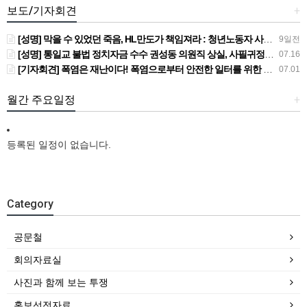
보도/기자회견
+
[성명] 막을 수 있었던 죽음, HL만도가 책임져라 : 청년노동자 사망사고의 철저한 진상규명과 재발방지 대책 마련하라
9일전
[성명] 통일교 불법 정치자금 수수 권성동 의원직 상실, 사필귀정이다
07.16
[기자회견] 폭염은 재난이다! 폭염으로부터 안전한 일터를 위한 민주노총 강원지역본부 폭염감시단 선포 기자회견
07.01
월간 주요일정
+
등록된 일정이 없습니다.
Category
공문철
회의자료실
사진과 함께 보는 투쟁
홍보선전자료