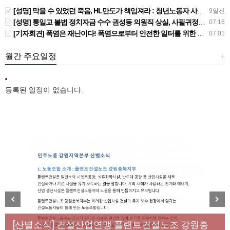
[성명] 막을 수 있었던 죽음, HL만도가 책임져라 : 청년노동자 사망사고의 철저한 진상규명과 재발방지 대책 마련하라
9일전
[성명] 통일교 불법 정치자금 수수 권성동 의원직 상실, 사필귀정이다
07.16
[기자회견] 폭염은 재난이다! 폭염으로부터 안전한 일터를 위한 민주노총 강원지역본부 폭염감시단 선포 기자회견
07.01
월간 주요일정
+
등록된 일정이 없습니다.
[성명] 막을 수 있었던 죽음, HL만도가 책임져라 : 청
Previous
Next
년노동자 사망사고의 철저한 진상규명과 재발방지
[산별소식] 건설산업연맹 플랜트건설노조 강원충