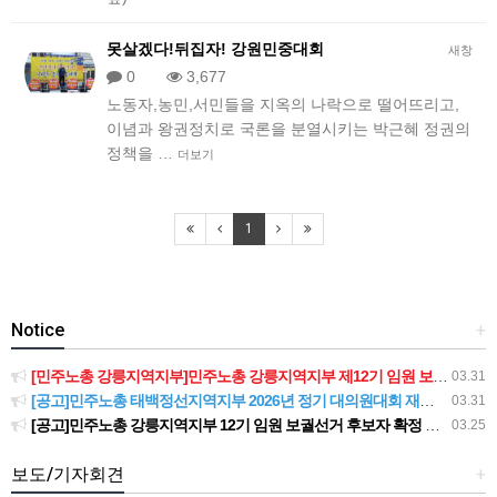
못살겠다!뒤집자! 강원민중대회
새창
0
3,677
노동자,농민,서민들을 지옥의 나락으로 떨어뜨리고,
이념과 왕권정치로 국론을 분열시키는 박근혜 정권의
정책을 …
더보기
1
Notice
+
[민주노총 강릉지역지부]민주노총 강릉지역지부 제12기 임원 보궐선거결과 공고
03.31
[공고]민주노총 태백정선지역지부 2026년 정기 대의원대회 재소집 건
03.31
[공고]민주노총 강릉지역지부 12기 임원 보궐선거 후보자 확정 공고
03.25
보도/기자회견
+