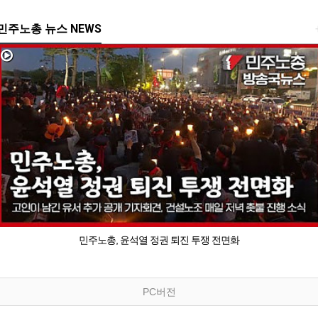
민주노총 뉴스 NEWS
민주노총, 윤석열 정권 퇴진 투쟁 전면화
PC버전