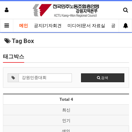
메인
공지|기자회견
미디어|문서 자료실
공유게시
Tag Box
태그박스
검색
Total 4
최신
인기
색인