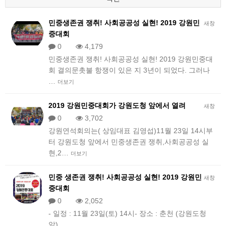
민중생존권 쟁취! 사회공공성 실현! 2019 강원민
새창
중대회
0
4,179
민중생존권 쟁취! 사회공공성 실현! 2019 강원민중대
회 결의문촛불 항쟁이 있은 지 3년이 되었다. 그러나
…
더보기
2019 강원민중대회가 강원도청 앞에서 열려
새창
0
3,702
강원연석회의는( 상임대표 김영섭)11월 23일 14시부
터 강원도청 앞에서 민중생존권 쟁취,사회공공성 실
현,2…
더보기
민중 생존권 쟁취! 사회공공성 실현! 2019 강원민
새창
중대회
0
2,052
- 일정 : 11월 23일(토) 14시- 장소 : 춘천 (강원도청
앞)