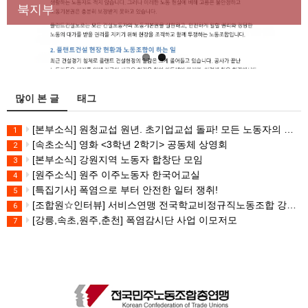
대책 마련하라
북지부
많이 본 글
태그
[본부소식] 원청교섭 원년. 초기업교섭 돌파! 모든 노동자의 노동기본권 쟁취! 민주노총 7.15 총파업대회
1
[속초소식] 영화 <3학년 2학기> 공동체 상영회
2
[본부소식] 강원지역 노동자 합창단 모임
3
[원주소식] 원주 이주노동자 한국어교실
4
[특집기사] 폭염으로 부터 안전한 일터 쟁취!
5
[조합원☆인터뷰] 서비스연맹 전국학교비정규직노동조합 강원지부 김유미 춘천지회장
6
[강릉,속초,원주,춘천] 폭염감시단 사업 이모저모
7