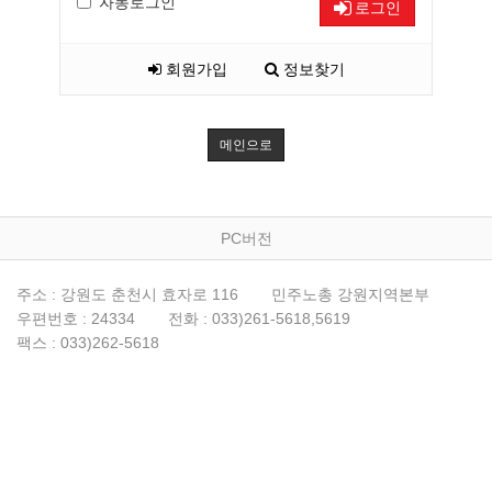
자동로그인
로그인
회원가입
정보찾기
메인으로
PC버전
주소 : 강원도 춘천시 효자로 116
민주노총 강원지역본부
우편번호 : 24334
전화 : 033)261-5618,5619
팩스 : 033)262-5618