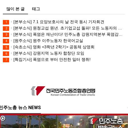
많이 본 글
태그
[본부소식] 7.1 요양보호사의 날 전국 동시 기자회견
1
[본부소식] 원청교섭 원년. 초기업교섭 돌파! 모든 노동자의 노동기본권 쟁취! 민주노총 7.15 총파업대회
2
[본부소식] 폭염은 재난이다! 민주노총 강원지역본부 폭염감시단 선포 기자회견
3
[원주소식] 원주 이주노동자 한국어교실
4
[속초소식] 영화 <3학년 2학기> 공동체 상영회
5
[본부소식] 강원지역 노동자 합창단 모임
6
[특집기사] 폭염으로 부터 안전한 일터 쟁취!
7
민주노총 뉴스 NEWS