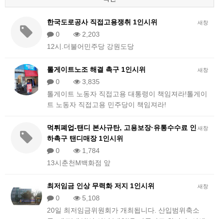
한국도로공사 직접고용쟁취 1인시위
새창
0
2,203
12시.더불어민주당 강원도당
톨게이트노조 해결 촉구 1인시위
새창
0
3,835
톨게이트 노동자 직접고용 대통령이 책임져라!톨게이
트 노동자 직접고용 민주당이 책임져라!
먹튀폐업-탠디 본사규탄, 고용보장·유통수수료 인
새창
하촉구 탠디매장 1인시위
0
1,784
13시춘천M백화점 앞
최저임금 인상 무력화 저지 1인시위
새창
0
5,108
20일 최저임금위원회가 개최됩니다. 산입범위축소