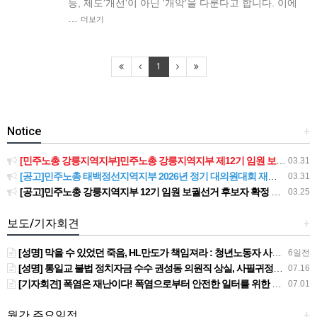
등, 제도'개선'이 아닌 '개악'을 다룬다고 합니다. 이에
…
더보기
1
Notice
+
[민주노총 강릉지역지부]민주노총 강릉지역지부 제12기 임원 보궐선거결과 공고
03.31
[공고]민주노총 태백정선지역지부 2026년 정기 대의원대회 재소집 건
03.31
[공고]민주노총 강릉지역지부 12기 임원 보궐선거 후보자 확정 공고
03.25
보도/기자회견
+
[성명] 막을 수 있었던 죽음, HL만도가 책임져라 : 청년노동자 사망사고의 철저한 진상규명과 재발방지 대책 마련하라
6일전
[성명] 통일교 불법 정치자금 수수 권성동 의원직 상실, 사필귀정이다
07.16
[기자회견] 폭염은 재난이다! 폭염으로부터 안전한 일터를 위한 민주노총 강원지역본부 폭염감시단 선포 기자회견
07.01
월간 주요일정
+