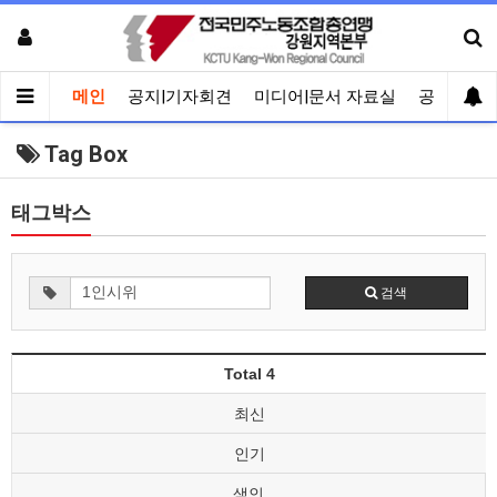
메인
공지|기자회견
미디어|문서 자료실
공유게시
Tag Box
태그박스
검색
Total 4
최신
인기
색인