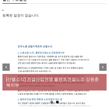
등록된 일정이 없습니다.
New
[성명] 막을 수 있었던 죽음, HL만도가 책임져라 : 청
Previous
Next
년노동자 사망사고의 철저한 진상규명과 재발방지
[산별소식] 건설산업연맹 플랜트건설노조 강원충
대책 마련하라
북지부