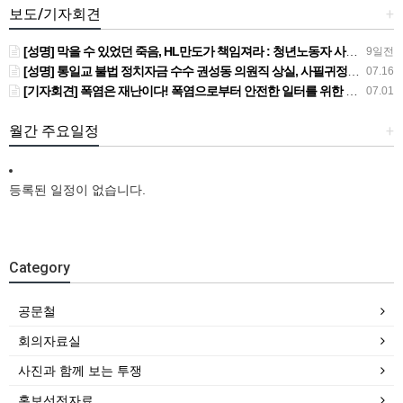
보도/기자회견
+
[성명] 막을 수 있었던 죽음, HL만도가 책임져라 : 청년노동자 사망사고의 철저한 진상규명과 재발방지 대책 마련하라
9일전
[성명] 통일교 불법 정치자금 수수 권성동 의원직 상실, 사필귀정이다
07.16
[기자회견] 폭염은 재난이다! 폭염으로부터 안전한 일터를 위한 민주노총 강원지역본부 폭염감시단 선포 기자회견
07.01
월간 주요일정
+
등록된 일정이 없습니다.
Category
공문철
회의자료실
사진과 함께 보는 투쟁
홍보선전자료