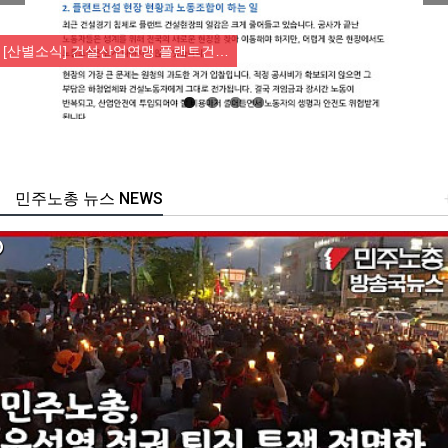
Previous
Nex
[산별소식] 건설산업연맹 플랜트건…
민주노총 뉴스 NEWS