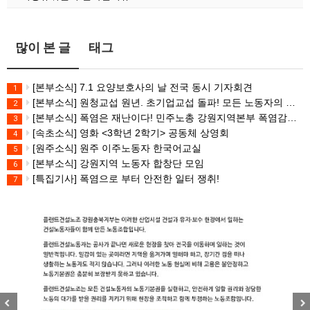
많이 본 글
태그
[본부소식] 7.1 요양보호사의 날 전국 동시 기자회견
1
[본부소식] 원청교섭 원년. 초기업교섭 돌파! 모든 노동자의 노동기본권 쟁취! 민주노총 7.15 총파업대회
2
[본부소식] 폭염은 재난이다! 민주노총 강원지역본부 폭염감시단 선포 기자회견
3
[속초소식] 영화 <3학년 2학기> 공동체 상영회
4
[원주소식] 원주 이주노동자 한국어교실
5
[본부소식] 강원지역 노동자 합창단 모임
6
[특집기사] 폭염으로 부터 안전한 일터 쟁취!
7