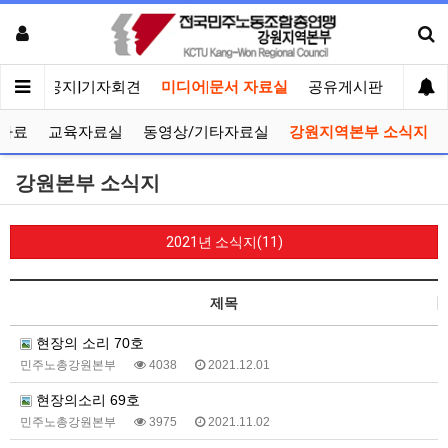
메인
공지|기자회견
미디어|문서 자료실
공유게시판
선거관
자료
교육자료실
동영상/기타자료실
강원지역본부 소식지
강원본부 소식지
2021년 소식지(11)
제목
현장의 소리 70호
민주노총강원본부
4038
2021.12.01
현장의소리 69호
민주노총강원본부
3975
2021.11.02