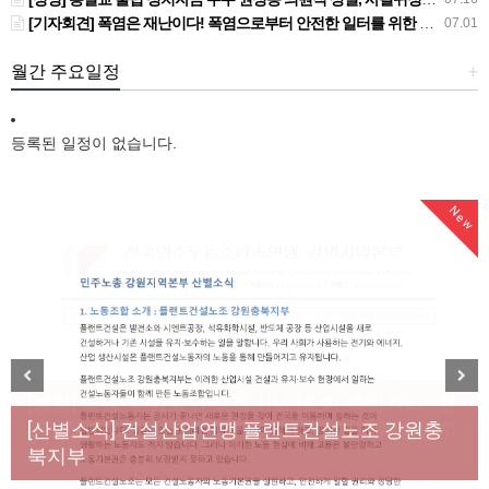
[기자회견] 폭염은 재난이다! 폭염으로부터 안전한 일터를 위한 민주노총 강원지역본부 폭염감시단 선포 기자회견
07.01
월간 주요일정
+
등록된 일정이 없습니다.
New
New
[성명] 막을 수 있었던 죽음, HL만도가 책임져라 : 청
Previous
Next
년노동자 사망사고의 철저한 진상규명과 재발방지
[산별소식] 건설산업연맹 플랜트건설노조 강원충
대책 마련하라
북지부