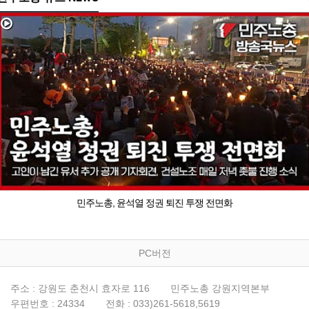
민주노총, 윤석열 정권 퇴진 투쟁 전면화
PC버전
주소 : 강원도 춘천시 효자로 116
민주노총 강원지역본부
우편번호 : 24334
전화 : 033)261-5618,5619