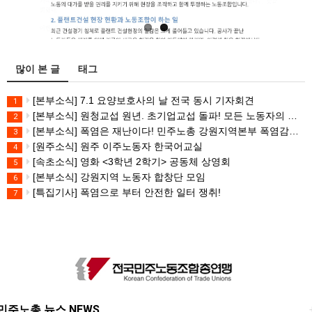
많이 본 글
태그
[본부소식] 7.1 요양보호사의 날 전국 동시 기자회견
1
[본부소식] 원청교섭 원년. 초기업교섭 돌파! 모든 노동자의 노동기본권 쟁취! 민주노총 7.15 총파업대회
2
[본부소식] 폭염은 재난이다! 민주노총 강원지역본부 폭염감시단 선포 기자회견
3
[원주소식] 원주 이주노동자 한국어교실
4
[속초소식] 영화 <3학년 2학기> 공동체 상영회
5
[본부소식] 강원지역 노동자 합창단 모임
6
[특집기사] 폭염으로 부터 안전한 일터 쟁취!
7
민주노총 뉴스 NEWS