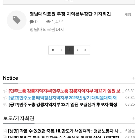
영남대의료원 투쟁 지역본부장단 기자회견
새창
0
1,472
영남대의료원14시
1
Notice
+
[민주노총 강릉지역지부]민주노총 강릉지역지부 제12기 임원 보궐선거결과 공고
03.31
[공고]민주노총 태백정선지역지부 2026년 정기 대의원대회 재소집 건
03.31
[공고]민주노총 강릉지역지부 12기 임원 보궐선거 후보자 확정 공고
03.25
보도/기자회견
+
[성명] 막을 수 있었던 죽음, HL만도가 책임져라 : 청년노동자 사망사고의 철저한 진상규명과 재발방지 대책 마련하라
6일전
[성명] 통일교 불법 정치자금 수수 권성동 의원직 상실, 사필귀정이다
07.16