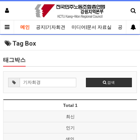
메인
공지|기자회견
미디어|문서 자료실
공유게시
Tag Box
태그박스
검색
Total 1
최신
인기
색인