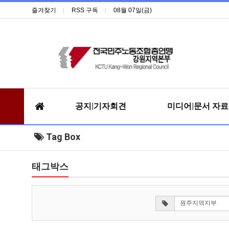
즐겨찾기
RSS 구독
08월 07일(금)
공지|기자회견
미디어|문서 자
Tag Box
태그박스