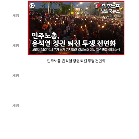
새창
새창
민주노총, 윤석열 정권 퇴진 투쟁 전면화
새창
새창