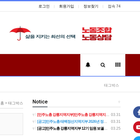
로그인
회원가입
정보찾기
접속 74
태그박스
Notice
+
홈 > 태그박스
[민주노총 강릉지역지부]민주노총 강릉지역지부 제12기 임원 보궐선거결과 공고
03.31
[공고]민주노총 태백정선지역지부 2026년 정기 대의원대회 재소집 건
03.31
[공고]민주노총 강릉지역지부 12기 임원 보궐선거 후보자 확정 공고
03.25