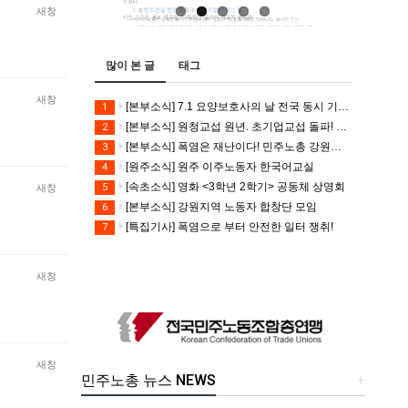
새창
많이 본 글
태그
새창
[본부소식] 7.1 요양보호사의 날 전국 동시 기자회견
1
[본부소식] 원청교섭 원년. 초기업교섭 돌파! 모든 노동자의 노동기본권 쟁취! 민주노총 7.15 총파업대회
2
[본부소식] 폭염은 재난이다! 민주노총 강원지역본부 폭염감시단 선포 기자회견
3
[원주소식] 원주 이주노동자 한국어교실
4
[속초소식] 영화 <3학년 2학기> 공동체 상영회
5
새창
[본부소식] 강원지역 노동자 합창단 모임
6
[특집기사] 폭염으로 부터 안전한 일터 쟁취!
7
새창
새창
민주노총 뉴스 NEWS
+