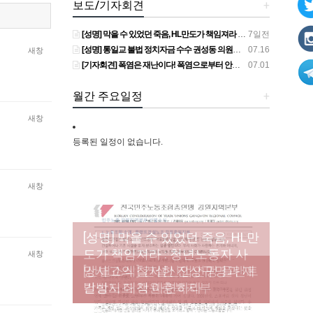
보도/기자회견
+
[성명] 막을 수 있었던 죽음, HL만도가 책임져라 : 청년노동자 사망사고의 철저한 진상규명과 재발방지 대책 마련하라
7일전
[성명] 통일교 불법 정치자금 수수 권성동 의원직 상실, 사필귀정이다
07.16
새창
[기자회견] 폭염은 재난이다! 폭염으로부터 안전한 일터를 위한 민주노총 강원지역본부 폭염감시단 선포 기자회견
07.01
월간 주요일정
+
새창
등록된 일정이 없습니다.
새창
[성명] 막을 수 있었던 죽음, HL만
도가 책임져라 : 청년노동자 사
[조합원☆인터뷰] 서비스연맹 전
새창
망사고의 철저한 진상규명과 재
[산별소식] 건설산업연맹 플랜트
[강릉,속초,원주,춘천] 폭염감시
국학교비정규직노동조합 강원
[본부소식] 강원지역 노동자 합
발방지 대책 마련하라
건설노조 강원충북지부
단 사업 이모저모
지부 김유미 춘천지회장
창단 모임