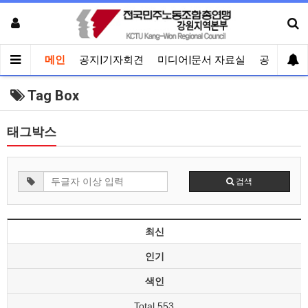
메인
공지|기자회견
미디어|문서 자료실
공유게시
Tag Box
태그박스
검색
최신
인기
색인
Total 553