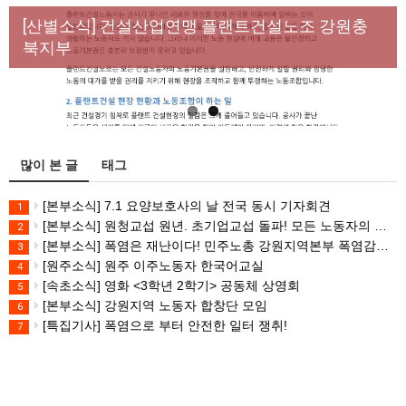
[성명] 막을 수 있었던 죽음, HL만도가 책임져라 : 청
Previous
Next
년노동자 사망사고의 철저한 진상규명과 재발방지
[산별소식] 건설산업연맹 플랜트건설노조 강원충
대책 마련하라
북지부
많이 본 글
태그
[본부소식] 7.1 요양보호사의 날 전국 동시 기자회견
1
[본부소식] 원청교섭 원년. 초기업교섭 돌파! 모든 노동자의 노동기본권 쟁취! 민주노총 7.15 총파업대회
2
[본부소식] 폭염은 재난이다! 민주노총 강원지역본부 폭염감시단 선포 기자회견
3
[원주소식] 원주 이주노동자 한국어교실
4
[속초소식] 영화 <3학년 2학기> 공동체 상영회
5
[본부소식] 강원지역 노동자 합창단 모임
6
[특집기사] 폭염으로 부터 안전한 일터 쟁취!
7