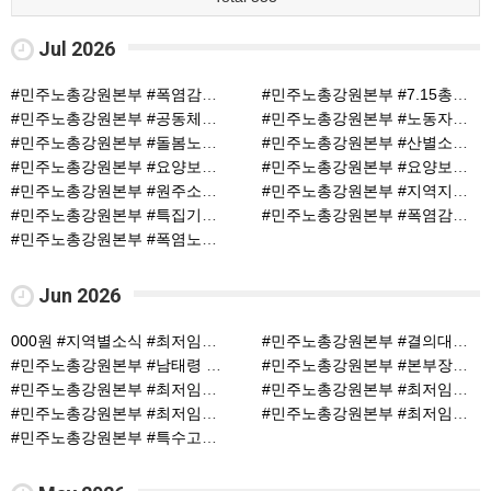
Jul 2026
#민주노총강원본부 #폭염감시단 #기자회견 (2)
#민주노총강원본부 #7.15총파업 #원청교섭 (1)
#민주노총강원본부 #공동체상영회 #3학년2학기 #속초지지부 (1)
#민주노총강원본부 #노동자합창단 #정기연습 (1)
#민주노총강원본부 #돌봄노동자 #요양보호사의날 (1)
#민주노총강원본부 #산별소식 #플랜트건설노조강충지부 (1)
#민주노총강원본부 #요양보호사의날 #기자회견 (1)
#민주노총강원본부 #요양보호사의날 #전국동시기자회견 (1)
#민주노총강원본부 #원주소식 #이주노동자한국어교실 (1)
#민주노총강원본부 #지역지부 #폭염감시단사업 (1)
#민주노총강원본부 #특집기사 (1)
#민주노총강원본부 #폭염감시단 #폭염은재난이다! (1)
#민주노총강원본부 #폭염노동자 #조리실무사 (1)
Jun 2026
000원 #지역별소식 #최저임금쟁취! (1)
#민주노총강원본부 #결의대회 #해고자복직 (1)
#민주노총강원본부 #남태령 #공동체상영회 (1)
#민주노총강원본부 #본부장김남순 #7.15총파업 (1)
#민주노총강원본부 #최저임금 #도급제노동자 (1)
#민주노총강원본부 #최저임금12 (1)
#민주노총강원본부 #최저임금노동자 #아이돌보미 #조합원인터뷰 (1)
#민주노총강원본부 #최저임금캠페인 #강릉안목해맞이공원 (1)
#민주노총강원본부 #특수고용·플랫폼노동자 #최저임금 (1)