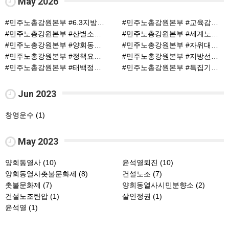
May 2026
#민주노총강원본부 #6.3지방선거 #지역별지방선거대응 (1)
#민주노총강원본부 #교육감후보강삼영 (1)
#민주노총강원본부 #산별소식 #이재순지회장 (1)
#민주노총강원본부 #세계노동절 #양회동열사 (1)
#민주노총강원본부 #양회동열사 (1)
#민주노총강원본부 #자위대진출시도반대 (1)
#민주노총강원본부 #정책요구 (1)
#민주노총강원본부 #지방선거 #강삼영 #교육감 (1)
#민주노총강원본부 #태백정선 #신규조합원교육 (1)
#민주노총강원본부 #특집기사 #지방선거 (1)
Jun 2023
창영운수 (1)
May 2023
양회동열사 (10)
윤석열퇴진 (10)
양회동열사촛불문화제 (8)
건설노조 (7)
촛불문화제 (7)
양회동열사시민분향소 (2)
건설노조탄압 (1)
살인정권 (1)
윤석열 (1)