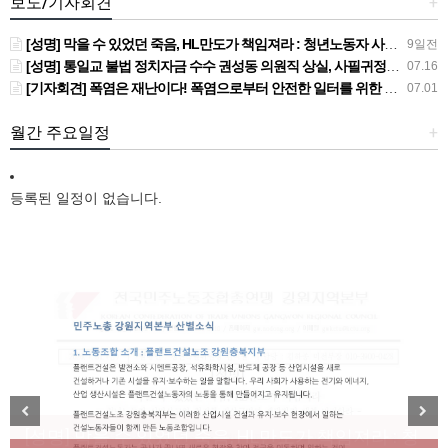
보도/기자회견
+
[성명] 막을 수 있었던 죽음, HL만도가 책임져라 : 청년노동자 사망사고의 철저한 진상규명과 재발방지 대책 마련하라
9일전
[성명] 통일교 불법 정치자금 수수 권성동 의원직 상실, 사필귀정이다
07.16
[기자회견] 폭염은 재난이다! 폭염으로부터 안전한 일터를 위한 민주노총 강원지역본부 폭염감시단 선포 기자회견
07.01
월간 주요일정
+
등록된 일정이 없습니다.
[성명] 막을 수 있었던 죽음, HL만도가 책임져라 : 청
Previous
Next