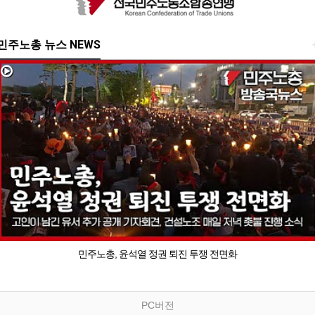
민주노총 뉴스 NEWS
민주노총, 윤석열 정권 퇴진 투쟁 전면화
PC버전