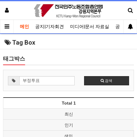
메인
공지|기자회견
미디어|문서 자료실
공유게시
Tag Box
태그박스
검색
Total 1
최신
인기
색인