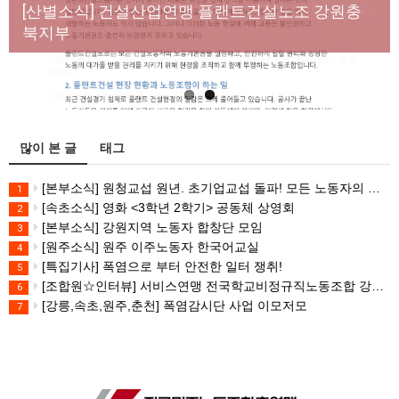
년노동자 사망사고의 철저한 진상규명과 재발방지
[산별소식] 건설산업연맹 플랜트건설노조 강원충
대책 마련하라
북지부
많이 본 글
태그
[본부소식] 원청교섭 원년. 초기업교섭 돌파! 모든 노동자의 노동기본권 쟁취! 민주노총 7.15 총파업대회
1
[속초소식] 영화 <3학년 2학기> 공동체 상영회
2
[본부소식] 강원지역 노동자 합창단 모임
3
[원주소식] 원주 이주노동자 한국어교실
4
[특집기사] 폭염으로 부터 안전한 일터 쟁취!
5
[조합원☆인터뷰] 서비스연맹 전국학교비정규직노동조합 강원지부 김유미 춘천지회장
6
[강릉,속초,원주,춘천] 폭염감시단 사업 이모저모
7