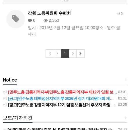
강원 노동위원회 수련회
새창
0
2,353
일시 : 2019년 7월 12일 금요일 10:00장소 : 원주 금
대리
1
Notice
+
[민주노총 강릉지역지부]민주노총 강릉지역지부 제12기 임원 보궐선거결과 공고
03.31
[공고]민주노총 태백정선지역지부 2026년 정기 대의원대회 재소집 건
03.31
[공고]민주노총 강릉지역지부 12기 임원 보궐선거 후보자 확정 공고
03.25
보도/기자회견
+
[성명] 막을 수 있었던 죽음, HL만도가 책임져라 : 청년노동자 사망사고의 철저한 진상규명과 재발방지 대책 마련하라
7일전