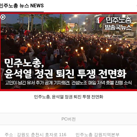
민주노총 뉴스 NEWS
민주노총, 윤석열 정권 퇴진 투쟁 전면화
PC버전
주소 : 강원도 춘천시 효자로 116
민주노총 강원지역본부