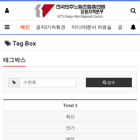
메인
공지|기자회견
미디어|문서 자료실
공유게시
Tag Box
태그박스
검색
Total 1
최신
인기
색인