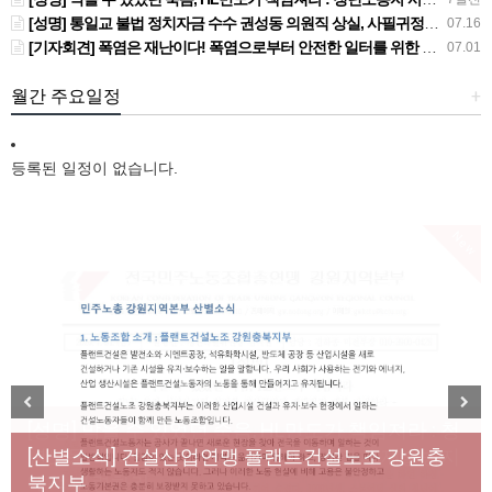
[성명] 통일교 불법 정치자금 수수 권성동 의원직 상실, 사필귀정이다
07.16
[기자회견] 폭염은 재난이다! 폭염으로부터 안전한 일터를 위한 민주노총 강원지역본부 폭염감시단 선포 기자회견
07.01
월간 주요일정
+
등록된 일정이 없습니다.
New
[성명] 막을 수 있었던 죽음, HL만도가 책임져라 : 청
Previous
Next
년노동자 사망사고의 철저한 진상규명과 재발방지
[산별소식] 건설산업연맹 플랜트건설노조 강원충
대책 마련하라
북지부