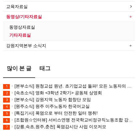
교육자료실
동영상/기타자료실
동영상자료실
기타자료실
강원지역본부 소식지
많이 본 글
태그
[본부소식] 원청교섭 원년. 초기업교섭 돌파! 모든 노동자의 노동기본권 쟁취! 민주노총 7.15 총파업대회
1
[속초소식] 영화 <3학년 2학기> 공동체 상영회
2
[본부소식] 강원지역 노동자 합창단 모임
3
[원주소식] 원주 이주노동자 한국어교실
4
[특집기사] 폭염으로 부터 안전한 일터 쟁취!
5
[조합원☆인터뷰] 서비스연맹 전국학교비정규직노동조합 강원지부 김유미 춘천지회장
6
[강릉,속초,원주,춘천] 폭염감시단 사업 이모저모
7