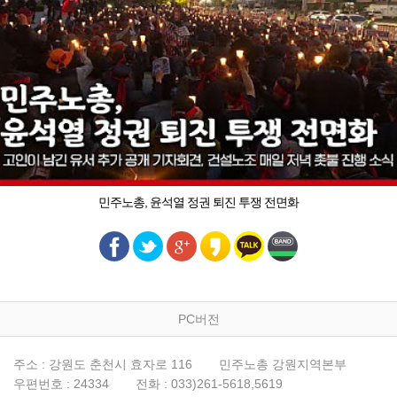
민주노총, 윤석열 정권 퇴진 투쟁 전면화
PC버전
주소 : 강원도 춘천시 효자로 116
민주노총 강원지역본부
우편번호 : 24334
전화 : 033)261-5618,5619