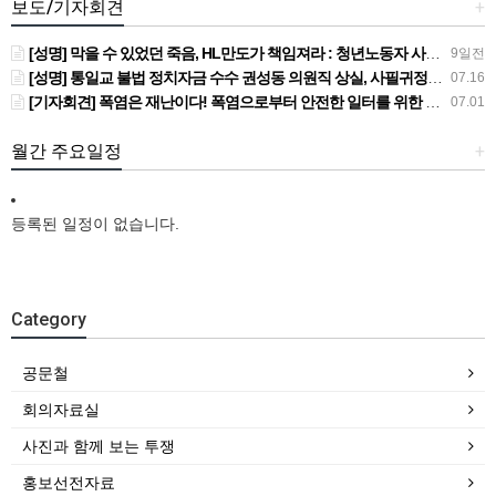
보도/기자회견
+
[성명] 막을 수 있었던 죽음, HL만도가 책임져라 : 청년노동자 사망사고의 철저한 진상규명과 재발방지 대책 마련하라
9일전
[성명] 통일교 불법 정치자금 수수 권성동 의원직 상실, 사필귀정이다
07.16
[기자회견] 폭염은 재난이다! 폭염으로부터 안전한 일터를 위한 민주노총 강원지역본부 폭염감시단 선포 기자회견
07.01
월간 주요일정
+
등록된 일정이 없습니다.
Category
공문철
회의자료실
사진과 함께 보는 투쟁
홍보선전자료