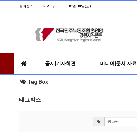
즐겨찾기
RSS 구독
08월 08일(토)
공지|기자회견
미디어|문서 자
Tag Box
태그박스