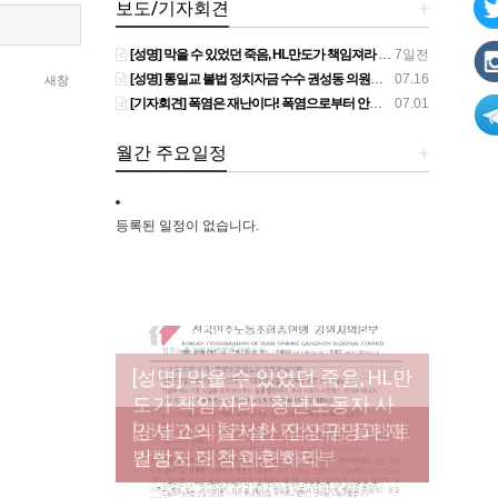
보도/기자회견
+
[성명] 막을 수 있었던 죽음, HL만도가 책임져라 : 청년노동자 사망사고의 철저한 진상규명과 재발방지 대책 마련하라
7일전
[성명] 통일교 불법 정치자금 수수 권성동 의원직 상실, 사필귀정이다
07.16
새창
[기자회견] 폭염은 재난이다! 폭염으로부터 안전한 일터를 위한 민주노총 강원지역본부 폭염감시단 선포 기자회견
07.01
월간 주요일정
+
등록된 일정이 없습니다.
[성명] 막을 수 있었던 죽음, HL만
도가 책임져라 : 청년노동자 사
[조합원☆인터뷰] 서비스연맹 전
망사고의 철저한 진상규명과 재
[산별소식] 건설산업연맹 플랜트
[강릉,속초,원주,춘천] 폭염감시
국학교비정규직노동조합 강원
[본부소식] 강원지역 노동자 합
발방지 대책 마련하라
건설노조 강원충북지부
단 사업 이모저모
지부 김유미 춘천지회장
창단 모임