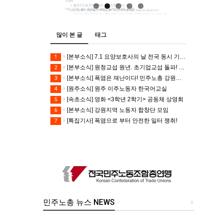
많이 본 글
태그
[본부소식] 7.1 요양보호사의 날 전국 동시 기자회견
1
[본부소식] 원청교섭 원년. 초기업교섭 돌파! 모든 노동자의 노동기본권 쟁취! 민주노총 7.15 총파업대회
2
[본부소식] 폭염은 재난이다! 민주노총 강원지역본부 폭염감시단 선포 기자회견
3
[원주소식] 원주 이주노동자 한국어교실
4
[속초소식] 영화 <3학년 2학기> 공동체 상영회
5
[본부소식] 강원지역 노동자 합창단 모임
6
[특집기사] 폭염으로 부터 안전한 일터 쟁취!
7
민주노총 뉴스 NEWS
+