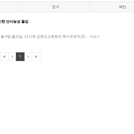
인기
색인
기한 단식농성 돌입
월 4일,월요일, 11시에 강원도교육청의 특수운영직군(…
더보기
1