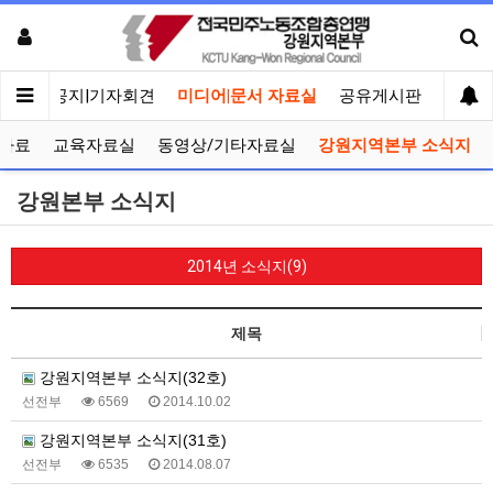
메인
공지|기자회견
미디어|문서 자료실
공유게시판
선거관
자료
교육자료실
동영상/기타자료실
강원지역본부 소식지
강원본부 소식지
2014년 소식지(9)
제목
강원지역본부 소식지(32호)
선전부
6569
2014.10.02
강원지역본부 소식지(31호)
선전부
6535
2014.08.07