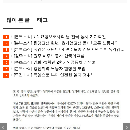
많이 본 글
태그
[본부소식] 7.1 요양보호사의 날 전국 동시 기자회견
1
[본부소식] 원청교섭 원년. 초기업교섭 돌파! 모든 노동자의 노동기본권 쟁취! 민주노총 7.15 총파업대회
2
[본부소식] 폭염은 재난이다! 민주노총 강원지역본부 폭염감시단 선포 기자회견
3
[원주소식] 원주 이주노동자 한국어교실
4
[속초소식] 영화 <3학년 2학기> 공동체 상영회
5
[본부소식] 강원지역 노동자 합창단 모임
6
[특집기사] 폭염으로 부터 안전한 일터 쟁취!
7