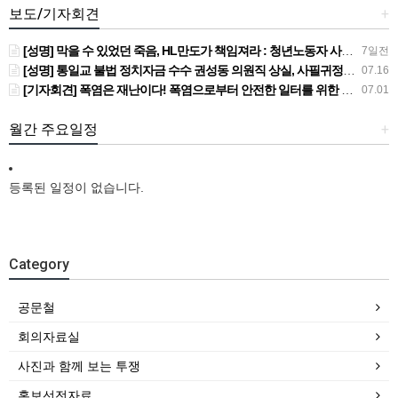
보도/기자회견
+
[성명] 막을 수 있었던 죽음, HL만도가 책임져라 : 청년노동자 사망사고의 철저한 진상규명과 재발방지 대책 마련하라
7일전
[성명] 통일교 불법 정치자금 수수 권성동 의원직 상실, 사필귀정이다
07.16
[기자회견] 폭염은 재난이다! 폭염으로부터 안전한 일터를 위한 민주노총 강원지역본부 폭염감시단 선포 기자회견
07.01
월간 주요일정
+
등록된 일정이 없습니다.
Category
공문철
회의자료실
사진과 함께 보는 투쟁
홍보선전자료