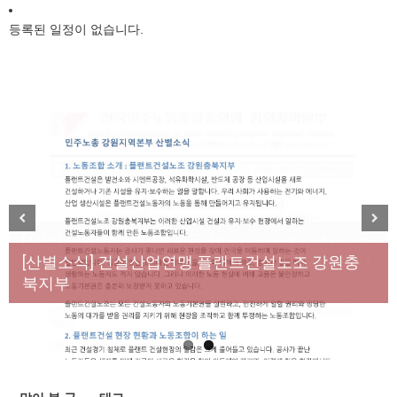
등록된 일정이 없습니다.
[성명] 막을 수 있었던 죽음, HL만도가 책임져라 : 청
Previous
Next
년노동자 사망사고의 철저한 진상규명과 재발방지
[산별소식] 건설산업연맹 플랜트건설노조 강원충
대책 마련하라
북지부