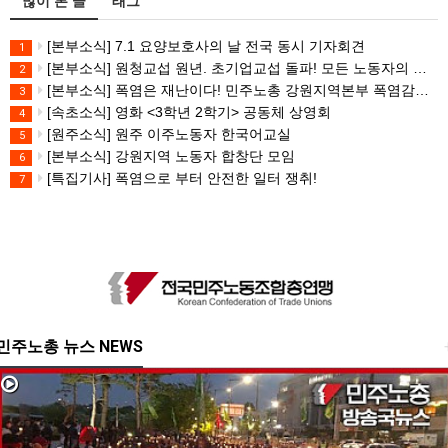
많이 본 글
태그
[본부소식] 7.1 요양보호사의 날 전국 동시 기자회견
1
[본부소식] 원청교섭 원년. 초기업교섭 돌파! 모든 노동자의 노동기본권 쟁취! 민주노총 7.15 총파업대회
2
[본부소식] 폭염은 재난이다! 민주노총 강원지역본부 폭염감시단 선포 기자회견
3
[속초소식] 영화 <3학년 2학기> 공동체 상영회
4
[원주소식] 원주 이주노동자 한국어교실
5
[본부소식] 강원지역 노동자 합창단 모임
6
[특집기사] 폭염으로 부터 안전한 일터 쟁취!
7
민주노총 뉴스 NEWS