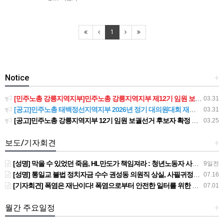
1
Notice
+
[민주노총 강릉지역지부]민주노총 강릉지역지부 제12기 임원 보궐선거결과 공고
03.31
[공고]민주노총 태백정선지역지부 2026년 정기 대의원대회 재소집 건
03.31
[공고]민주노총 강릉지역지부 12기 임원 보궐선거 후보자 확정 공고
03.25
보도/기자회견
+
[성명] 막을 수 있었던 죽음, HL만도가 책임져라 : 청년노동자 사망사고의 철저한 진상규명과 재발방지 대책 마련하라
9일전
[성명] 통일교 불법 정치자금 수수 권성동 의원직 상실, 사필귀정이다
07.16
[기자회견] 폭염은 재난이다! 폭염으로부터 안전한 일터를 위한 민주노총 강원지역본부 폭염감시단 선포 기자회견
07.01
월간 주요일정
+