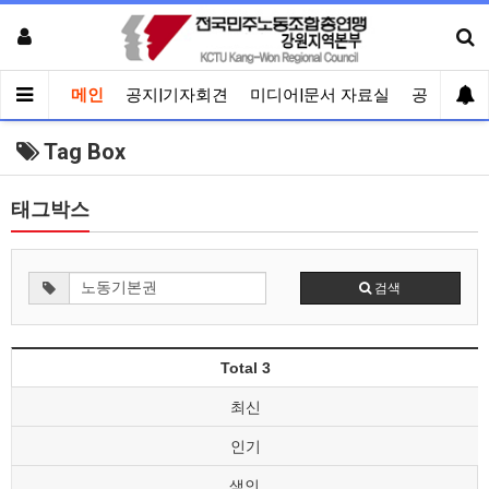
메인
공지|기자회견
미디어|문서 자료실
공유게시
Tag Box
태그박스
검색
Total 3
최신
인기
색인