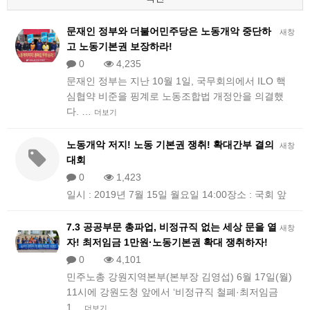
문재인 정부와 더불어민주당은 노동개악 중단하
새창
고 노동기본권 보장하라!
0
4,235
문재인 정부는 지난 10월 1일, 국무회의에서 ILO 핵
심협약 비준을 핑계로 노동조합법 개정안을 의결했
다. …
더보기
노동개악 저지! 노동 기본권 쟁취! 확대간부 결의
새창
대회
0
1,423
일시 : 2019년 7월 15일 월요일 14:00장소 : 국회 앞
7.3 공공부문 총파업, 비정규직 없는 세상 문을 열
새창
자! 최저임금 1만원·노동기본권 확대 쟁취하자!
0
4,101
민주노총 강원지역본부(본부장 김영섭) 6월 17일(월)
11시에 강원도청 앞에서 ‘비정규직 철폐·최저임금
1…
더보기