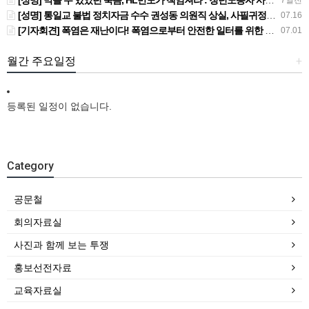
[성명] 막을 수 있었던 죽음, HL만도가 책임져라 : 청년노동자 사망사고의 철저한 진상규명과 재발방지 대책 마련하라
7일전
[성명] 통일교 불법 정치자금 수수 권성동 의원직 상실, 사필귀정이다
07.16
[기자회견] 폭염은 재난이다! 폭염으로부터 안전한 일터를 위한 민주노총 강원지역본부 폭염감시단 선포 기자회견
07.01
월간 주요일정
+
등록된 일정이 없습니다.
Category
공문철
회의자료실
사진과 함께 보는 투쟁
홍보선전자료
교육자료실