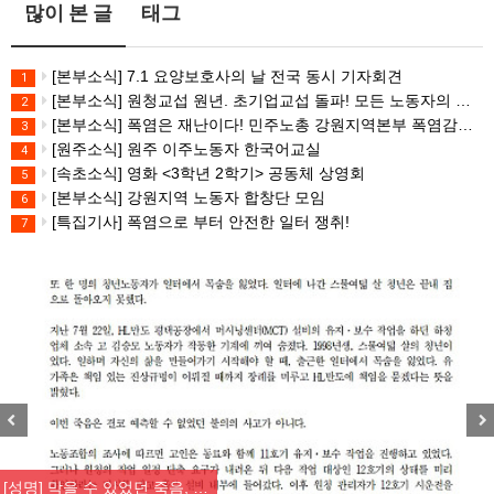
많이 본 글
태그
[본부소식] 7.1 요양보호사의 날 전국 동시 기자회견
1
[본부소식] 원청교섭 원년. 초기업교섭 돌파! 모든 노동자의 노동기본권 쟁취! 민주노총 7.15 총파업대회
2
[본부소식] 폭염은 재난이다! 민주노총 강원지역본부 폭염감시단 선포 기자회견
3
[원주소식] 원주 이주노동자 한국어교실
4
[속초소식] 영화 <3학년 2학기> 공동체 상영회
5
[본부소식] 강원지역 노동자 합창단 모임
6
[특집기사] 폭염으로 부터 안전한 일터 쟁취!
7
Previous
Nex
[성명] 막을 수 있었던 죽음, …