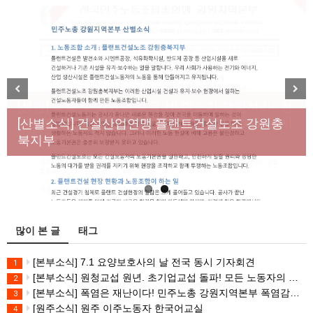
[성명] 막을 수 있었던 죽음, HL만도가 책임져라 : 청
Previous
Next
년노동자 사망사고의 철저한 진상규명과 재발방지
[산별소식] 건설산업연맹 플랜트건설노조 강원충
대책 마련하라
북지부
많이 본 글
태그
[본부소식] 7.1 요양보호사의 날 전국 동시 기자회견
1
[본부소식] 원청교섭 원년. 초기업교섭 돌파! 모든 노동자의 노동기본권 쟁취! 민주노총 7.15 총파업대회
2
[본부소식] 폭염은 재난이다! 민주노총 강원지역본부 폭염감시단 선포 기자회견
3
[원주소식] 원주 이주노동자 한국어교실
4