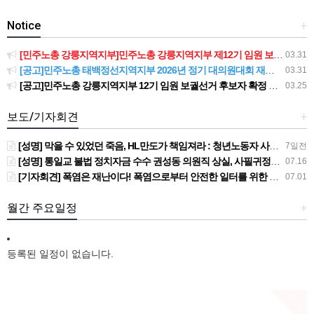
Notice
+
[민주노총 강릉지역지부]민주노총 강릉지역지부 제12기 임원 보궐선거결과 공고
03.31
[공고]민주노총 태백정선지역지부 2026년 정기 대의원대회 재소집 건
03.31
[공고]민주노총 강릉지역지부 12기 임원 보궐선거 후보자 확정 공고
03.25
보도/기자회견
+
[성명] 막을 수 있었던 죽음, HL만도가 책임져라 : 청년노동자 사망사고의 철저한 진상규명과 재발방지 대책 마련하라
7일전
[성명] 통일교 불법 정치자금 수수 권성동 의원직 상실, 사필귀정이다
07.16
[기자회견] 폭염은 재난이다! 폭염으로부터 안전한 일터를 위한 민주노총 강원지역본부 폭염감시단 선포 기자회견
07.01
월간 주요일정
+
등록된 일정이 없습니다.
New