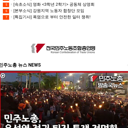
[속초소식] 영화 <3학년 2학기> 공동체 상영회
5
[본부소식] 강원지역 노동자 합창단 모임
6
[특집기사] 폭염으로 부터 안전한 일터 쟁취!
7
민주노총 뉴스 NEWS