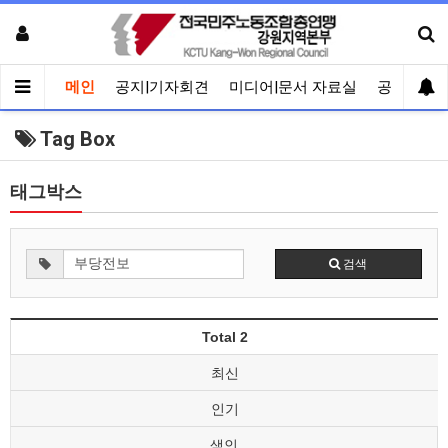
메인
공지|기자회견
미디어|문서 자료실
공유게시
Tag Box
태그박스
검색
Total 2
최신
인기
색인