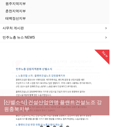
원주지역지부
춘천지역지부
태백정선지부
사무처 게시판
민주노총 뉴스 NEWS
New
New
New
New
[성명] 막을 수 있었던 죽음, HL만도가 책임져
라 : 청년노동자 사망사고의 철저한 진상규명
[산별소식] 건설산업연맹 플랜트건설노조 강
[강릉,속초,원주,춘천] 폭염감시단 사업 이모저
[조합원☆인터뷰] 서비스연맹 전국학교비정
과 재발방지 대책 마련하라
원충북지부
모
규직노동조합 강원지부 김유미 춘천지회장
[본부소식] 강원지역 노동자 합창단 모임