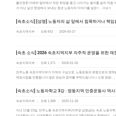
불안정한 미래와 일터에서 작은 희망을 품고 나아가는 열아홉 살의 처음 
가 아닌 낯선 현장에서 보내는 청년 노동자의 이야기를 담은<…
더보기
속초지역지부
조회 652
2026-05-27
|
|
[속초 소식] 2026 속초지역지부 자주적 운영을 위한 재정
속초지역지부
조회 1,371
2026-01-20
|
|
민주노총 속초지역지부가 지역의 구심으로, 노동운동의 본령으로의 명맥
재정사업을 진행합니다.많은 관심과 참여를 부탁드립니다.○ 신청 방법-…
[속초소식] 노동자학교 3강 : 영동지역 민중운동사 역
속초지역지부
조회 1,368
2025-11-26
|
|
지난 11월 15일, 민주노총 속초지역지부(지부장 심원남)는 속초 노동
다녀왔습니다. 시대전환의 시발지인 진전사지 3층석탑에서 동해바다…