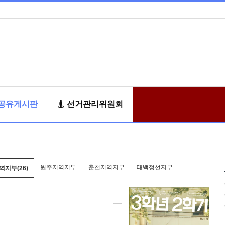
공유게시판
선거관리위원회
원주지역지부
춘천지역지부
태백정선지부
지부(26)