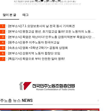
많이 본 글
태그
[본부소식] 7.1 요양보호사의 날 전국 동시 기자회견
1
[본부소식] 원청교섭 원년. 초기업교섭 돌파! 모든 노동자의 노동기본권 쟁취! 민주노총 7.15 총파업대회
2
[본부소식] 폭염은 재난이다! 민주노총 강원지역본부 폭염감시단 선포 기자회견
3
[원주소식] 원주 이주노동자 한국어교실
4
[속초소식] 영화 <3학년 2학기> 공동체 상영회
5
[본부소식] 강원지역 노동자 합창단 모임
6
[특집기사] 폭염으로 부터 안전한 일터 쟁취!
7
주노총 뉴스 NEWS
+