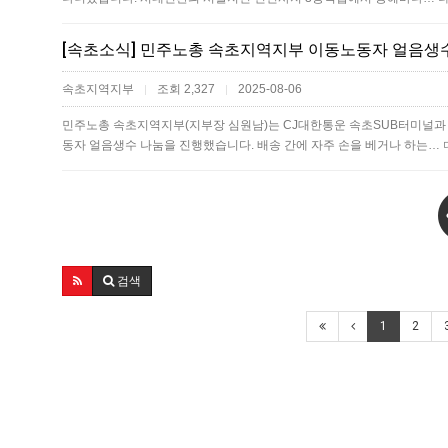
[속초소식] 민주노총 속초지역지부 이동노동자 얼음생
속초지역지부
조회 2,327
2025-08-06
|
|
민주노총 속초지역지부(지부장 심원남)는 CJ대한통운 속초SUB터미널과
동자 얼음생수 나눔을 진행했습니다. 배송 간에 자주 손을 베거나 하는…
검색
1
2