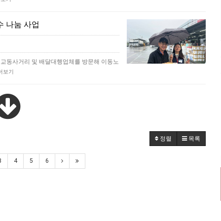
수 나눔 사업
 교동사거리 및 배달대행업체를 방문해 이동노
더보기
정렬
목록
3
4
5
6