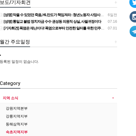
보도/기자회견
+
[성명] 막을 수 있었던 죽음, HL만도가 책임져라 : 청년노동자 사망사고의 철저한 진상규명과 재발방지 대책 마련하라
6일전
[성명] 통일교 불법 정치자금 수수 권성동 의원직 상실, 사필귀정이다
07.16
[기자회견] 폭염은 재난이다! 폭염으로부터 안전한 일터를 위한 민주노총 강원지역본부 폭염감시단 선포 기자회견
07.01
월간 주요일정
+
등록된 일정이 없습니다.
Category
지역 소식
강원지역본부
강릉지역지부
동해삼척지부
속초지역지부