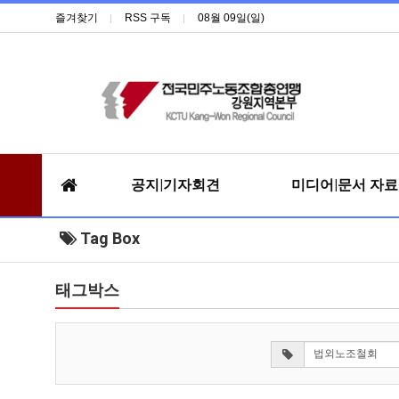
즐겨찾기
RSS 구독
08월 09일(일)
공지|기자회견
미디어|문서 자
Tag Box
태그박스