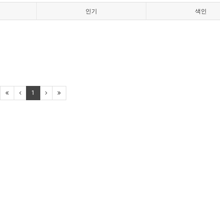
인기
색인
1