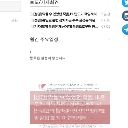
보도/기자회견
+
[성명] 막을 수 있었던 죽음, HL만도가 책임져라 : 청년노동자 사망사고의 철저한 진상규명과 재발방지 대책 마련하라
9일전
[성명] 통일교 불법 정치자금 수수 권성동 의원직 상실, 사필귀정이다
07.16
새창
[기자회견] 폭염은 재난이다! 폭염으로부터 안전한 일터를 위한 민주노총 강원지역본부 폭염감시단 선포 기자회견
07.01
월간 주요일정
+
등록된 일정이 없습니다.
[성명] 막을 수 있었던 죽음, HL만
도가 책임져라 : 청년노동자 사
[조합원☆인터뷰] 서비스연맹 전
망사고의 철저한 진상규명과 재
[산별소식] 건설산업연맹 플랜트
[강릉,속초,원주,춘천] 폭염감시
국학교비정규직노동조합 강원
[본부소식] 강원지역 노동자 합
발방지 대책 마련하라
건설노조 강원충북지부
단 사업 이모저모
지부 김유미 춘천지회장
창단 모임