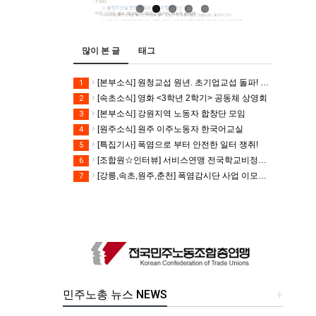
많이 본 글
태그
[본부소식] 원청교섭 원년. 초기업교섭 돌파! 모든 노동자의 노동기본권 쟁취! 민주노총 7.15 총파업대회
1
[속초소식] 영화 <3학년 2학기> 공동체 상영회
2
[본부소식] 강원지역 노동자 합창단 모임
3
[원주소식] 원주 이주노동자 한국어교실
4
[특집기사] 폭염으로 부터 안전한 일터 쟁취!
5
[조합원☆인터뷰] 서비스연맹 전국학교비정규직노동조합 강원지부 김유미 춘천지회장
6
[강릉,속초,원주,춘천] 폭염감시단 사업 이모저모
7
민주노총 뉴스 NEWS
+