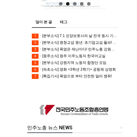
많이 본 글
태그
[본부소식] 7.1 요양보호사의 날 전국 동시 기자회견
1
[본부소식] 원청교섭 원년. 초기업교섭 돌파! 모든 노동자의 노동기본권 쟁취! 민주노총 7.15 총파업대회
2
[본부소식] 폭염은 재난이다! 민주노총 강원지역본부 폭염감시단 선포 기자회견
3
[원주소식] 원주 이주노동자 한국어교실
4
[본부소식] 강원지역 노동자 합창단 모임
5
[속초소식] 영화 <3학년 2학기> 공동체 상영회
6
[특집기사] 폭염으로 부터 안전한 일터 쟁취!
7
민주노총 뉴스 NEWS
+