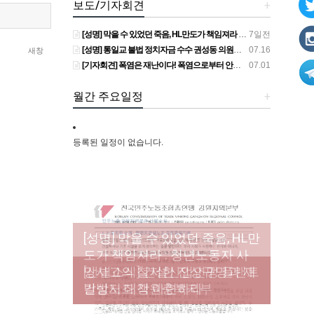
보도/기자회견
+
[성명] 막을 수 있었던 죽음, HL만도가 책임져라 : 청년노동자 사망사고의 철저한 진상규명과 재발방지 대책 마련하라
7일전
[성명] 통일교 불법 정치자금 수수 권성동 의원직 상실, 사필귀정이다
07.16
새창
[기자회견] 폭염은 재난이다! 폭염으로부터 안전한 일터를 위한 민주노총 강원지역본부 폭염감시단 선포 기자회견
07.01
월간 주요일정
+
등록된 일정이 없습니다.
[성명] 막을 수 있었던 죽음, HL만
도가 책임져라 : 청년노동자 사
[조합원☆인터뷰] 서비스연맹 전
망사고의 철저한 진상규명과 재
[산별소식] 건설산업연맹 플랜트
[강릉,속초,원주,춘천] 폭염감시
국학교비정규직노동조합 강원
[본부소식] 강원지역 노동자 합
발방지 대책 마련하라
건설노조 강원충북지부
단 사업 이모저모
지부 김유미 춘천지회장
창단 모임