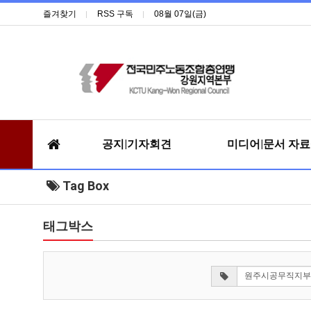
즐겨찾기
RSS 구독
08월 07일(금)
공지|기자회견
미디어|문서 자
Tag Box
태그박스