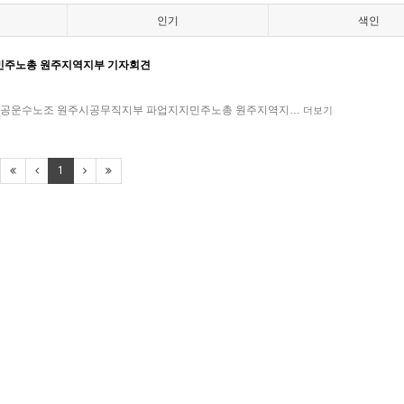
인기
색인
지 민주노총 원주지역지부 기자회견
만!공공운수노조 원주시공무직지부 파업지지민주노총 원주지역지…
더보기
1