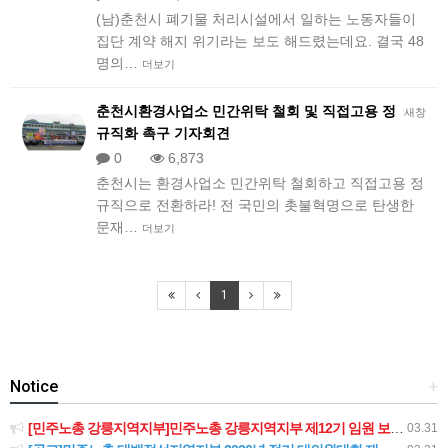
(남)춘천시 폐기물 처리시설에서 일하는 노동자들이
집단 계약 해지 위기라는 보도 해드렸는데요. 결국 48
명의…
더보기
춘천시환경사업소 민간위탁 철회 및 직접고용 정
새창
규직화 촉구 기자회견
0
6,873
​​춘천시는 환경사업소 민간위탁 철회하고 직접고용 정
규직으로 전환하라! 전 국민의 촛불혁명으로 탄생한
문재…
더보기
1
Notice
+
[민주노총 강릉지역지부]민주노총 강릉지역지부 제12기 임원 보궐선거결과 공고
03.31