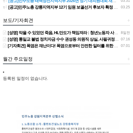
[공고]민주노총 태백정선지역지부 2026년 정기 대의원대회 재소집 건
03.31
[공고]민주노총 강릉지역지부 12기 임원 보궐선거 후보자 확정 공고
03.25
보도/기자회견
+
[성명] 막을 수 있었던 죽음, HL만도가 책임져라 : 청년노동자 사망사고의 철저한 진상규명과 재발방지 대책 마련하라
8일전
[성명] 통일교 불법 정치자금 수수 권성동 의원직 상실, 사필귀정이다
07.16
[기자회견] 폭염은 재난이다! 폭염으로부터 안전한 일터를 위한 민주노총 강원지역본부 폭염감시단 선포 기자회견
07.01
월간 주요일정
+
등록된 일정이 없습니다.