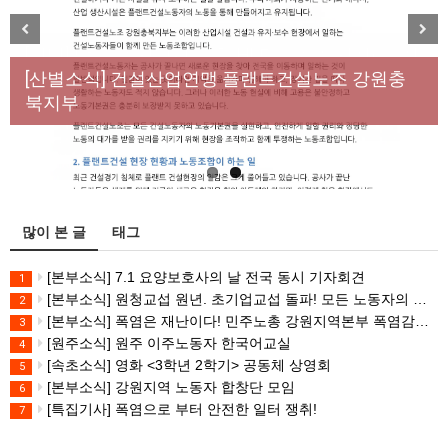
[성명] 막을 수 있었던 죽음, HL만도가 책임져라 : 청
Previous
Next
년노동자 사망사고의 철저한 진상규명과 재발방지
[산별소식] 건설산업연맹 플랜트건설노조 강원충
대책 마련하라
북지부
많이 본 글
태그
[본부소식] 7.1 요양보호사의 날 전국 동시 기자회견
1
[본부소식] 원청교섭 원년. 초기업교섭 돌파! 모든 노동자의 노동기본권 쟁취! 민주노총 7.15 총파업대회
2
[본부소식] 폭염은 재난이다! 민주노총 강원지역본부 폭염감시단 선포 기자회견
3
[원주소식] 원주 이주노동자 한국어교실
4
[속초소식] 영화 <3학년 2학기> 공동체 상영회
5
[본부소식] 강원지역 노동자 합창단 모임
6
[특집기사] 폭염으로 부터 안전한 일터 쟁취!
7