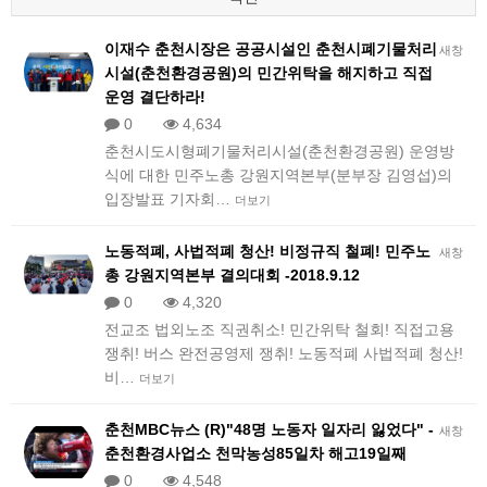
이재수 춘천시장은 공공시설인 춘천시폐기물처리
새창
시설(춘천환경공원)의 민간위탁을 해지하고 직접
운영 결단하라!
0
4,634
춘천시도시형폐기물처리시설(춘천환경공원) 운영방
식에 대한 민주노총 강원지역본부(분부장 김영섭)의
입장발표 기자회…
더보기
노동적폐, 사법적폐 청산! 비정규직 철폐! 민주노
새창
총 강원지역본부 결의대회 -2018.9.12
0
4,320
전교조 법외노조 직권취소! 민간위탁 철회! 직접고용
쟁취! 버스 완전공영제 쟁취! 노동적폐 사법적폐 청산!
비…
더보기
춘천MBC뉴스 (R)"48명 노동자 일자리 잃었다" -
새창
춘천환경사업소 천막농성85일차 해고19일째
0
4,548