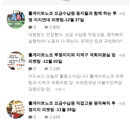
톨게이트노조 요금수납원 동지들과 함께 하는 투
새창
쟁 지지연대 피켓팅-12월 27일
0
2,850
대법원도 인정했다. 요금 수납원 직접고용, 원직복직
실행하라! 노동자 다 죽는다, 문재인 정권 규탄한다!!
톨게이트노조 투쟁지지와 지역구 국회의원실 앞
새창
피켓팅 -12월 02일
0
2,148
카드뉴스 오늘의 활동소식입니다.톨게이트노조 피켓
팅과 지역구 국회의원 앞. 자유한국당.더불어민주당
강원도당 앞…
더보기
톨게이트노조 요금수납원 직접고용 원직복직 투
새창
쟁지지 피켓팅 -11월 29일
0
2,549