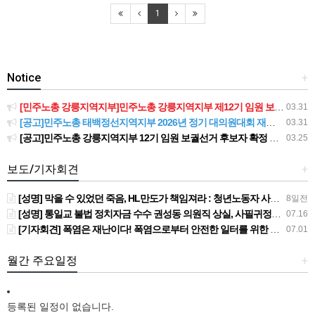
1
Notice
+
[민주노총 강릉지역지부]민주노총 강릉지역지부 제12기 임원 보궐선거결과 공고
03.31
[공고]민주노총 태백정선지역지부 2026년 정기 대의원대회 재소집 건
03.31
[공고]민주노총 강릉지역지부 12기 임원 보궐선거 후보자 확정 공고
03.25
보도/기자회견
+
[성명] 막을 수 있었던 죽음, HL만도가 책임져라 : 청년노동자 사망사고의 철저한 진상규명과 재발방지 대책 마련하라
8일전
[성명] 통일교 불법 정치자금 수수 권성동 의원직 상실, 사필귀정이다
07.16
[기자회견] 폭염은 재난이다! 폭염으로부터 안전한 일터를 위한 민주노총 강원지역본부 폭염감시단 선포 기자회견
07.01
월간 주요일정
+
등록된 일정이 없습니다.