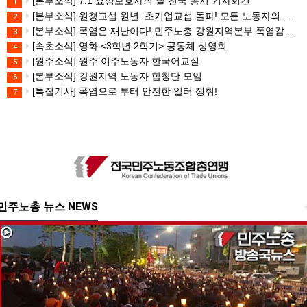
[본부소식] 7.1 요양보호사의 날 전국 동시 기자회견
1
[본부소식] 원청교섭 원년. 초기업교섭 돌파! 모든 노동자의 노동기본권 쟁취! 민주노총 7.15 총파업대회
2
[본부소식] 폭염은 재난이다! 민주노총 강원지역본부 폭염감시단 선포 기자회견
3
[속초소식] 영화 <3학년 2학기> 공동체 상영회
4
[원주소식] 원주 이주노동자 한국어교실
5
[본부소식] 강원지역 노동자 합창단 모임
6
[특집기사] 폭염으로 부터 안전한 일터 쟁취!
7
민주노총 뉴스 NEWS