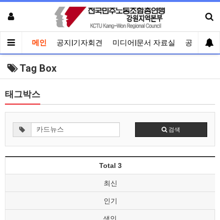
메인
공지|기자회견
미디어|문서 자료실
공유게시
Tag Box
태그박스
검색
Total 3
최신
인기
색인