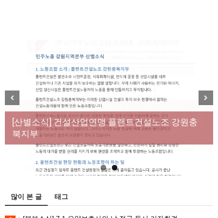
[성명] 막을 수 있었던 죽음, HL만도가 책임져라 : 청
Previous
Next
년노동자 사망사고의 철저한 진상규명과 재발방지
[산별소식] 건설산업연맹 플랜트건설노조 강원충
대책 마련하라
북지부
많이 본 글
태그