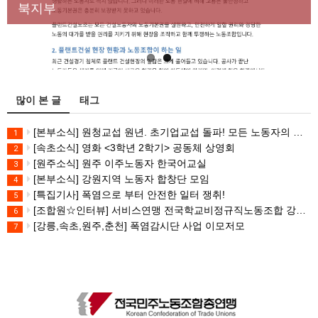
대책 마련하라
북지부
많이 본 글
태그
[본부소식] 원청교섭 원년. 초기업교섭 돌파! 모든 노동자의 노동기본권 쟁취! 민주노총 7.15 총파업대회
1
[속초소식] 영화 <3학년 2학기> 공동체 상영회
2
[원주소식] 원주 이주노동자 한국어교실
3
[본부소식] 강원지역 노동자 합창단 모임
4
[특집기사] 폭염으로 부터 안전한 일터 쟁취!
5
[조합원☆인터뷰] 서비스연맹 전국학교비정규직노동조합 강원지부 김유미 춘천지회장
6
[강릉,속초,원주,춘천] 폭염감시단 사업 이모저모
7