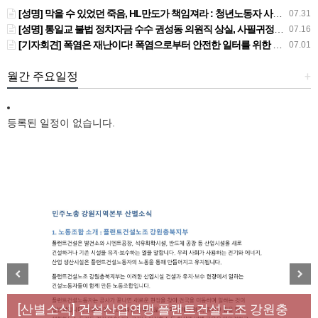
[성명] 막을 수 있었던 죽음, HL만도가 책임져라 : 청년노동자 사망사고의 철저한 진상규명과 재발방지 대책 마련하라
07.31
[성명] 통일교 불법 정치자금 수수 권성동 의원직 상실, 사필귀정이다
07.16
[기자회견] 폭염은 재난이다! 폭염으로부터 안전한 일터를 위한 민주노총 강원지역본부 폭염감시단 선포 기자회견
07.01
월간 주요일정
+
등록된 일정이 없습니다.
[성명] 막을 수 있었던 죽음, HL만도가 책임져라 : 청
Previous
Next
년노동자 사망사고의 철저한 진상규명과 재발방지
[산별소식] 건설산업연맹 플랜트건설노조 강원충