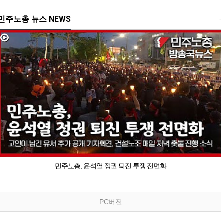
민주노총 뉴스 NEWS
민주노총, 윤석열 정권 퇴진 투쟁 전면화
PC버전