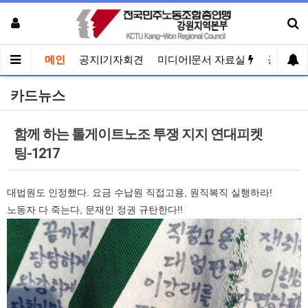
메인
공지|기자회견
미디어|문서 자료실
공유게
카드뉴스
함께 하는 톨게이트노조 투쟁 지지 연대피켓
팅-1217
대법원도 인정했다. 요금 수납원 직접고용, 원직복직 실행하라!
노동자 다 죽는다, 문재인 정권 규탄한다!!