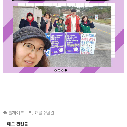
톨게이트노조
,
요금수납원
태그 관련글