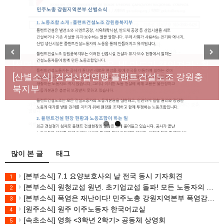
[성명] 막을 수 있었던 죽음, HL만도가 책임져라 : 청
Previous
Next
년노동자 사망사고의 철저한 진상규명과 재발방지
[산별소식] 건설산업연맹 플랜트건설노조 강원충
대책 마련하라
북지부
많이 본 글
태그
[본부소식] 7.1 요양보호사의 날 전국 동시 기자회견
1
[본부소식] 원청교섭 원년. 초기업교섭 돌파! 모든 노동자의 노동기본권 쟁취! 민주노총 7.15 총파업대회
2
[본부소식] 폭염은 재난이다! 민주노총 강원지역본부 폭염감시단 선포 기자회견
3
[원주소식] 원주 이주노동자 한국어교실
4
[속초소식] 영화 <3학년 2학기> 공동체 상영회
5