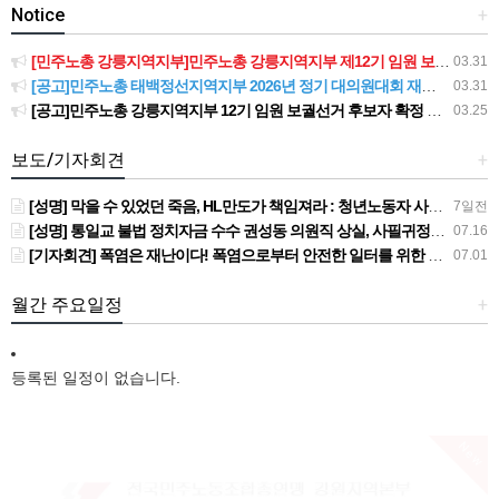
Notice
+
[민주노총 강릉지역지부]민주노총 강릉지역지부 제12기 임원 보궐선거결과 공고
03.31
[공고]민주노총 태백정선지역지부 2026년 정기 대의원대회 재소집 건
03.31
[공고]민주노총 강릉지역지부 12기 임원 보궐선거 후보자 확정 공고
03.25
보도/기자회견
+
[성명] 막을 수 있었던 죽음, HL만도가 책임져라 : 청년노동자 사망사고의 철저한 진상규명과 재발방지 대책 마련하라
7일전
[성명] 통일교 불법 정치자금 수수 권성동 의원직 상실, 사필귀정이다
07.16
[기자회견] 폭염은 재난이다! 폭염으로부터 안전한 일터를 위한 민주노총 강원지역본부 폭염감시단 선포 기자회견
07.01
월간 주요일정
+
등록된 일정이 없습니다.
New