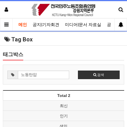
메인
공지|기자회견
미디어|문서 자료실
공유게시
Tag Box
태그박스
검색
Total 2
최신
인기
색인