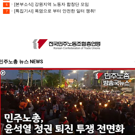
[본부소식] 강원지역 노동자 합창단 모임
6
[특집기사] 폭염으로 부터 안전한 일터 쟁취!
7
민주노총 뉴스 NEWS