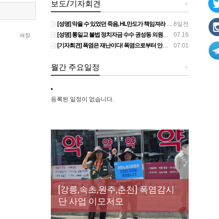
보도/기자회견
+
[성명] 막을 수 있었던 죽음, HL만도가 책임져라 : 청년노동자 사망사고의 철저한 진상규명과 재발방지 대책 마련하라
8일전
[성명] 통일교 불법 정치자금 수수 권성동 의원직 상실, 사필귀정이다
07.16
새창
[기자회견] 폭염은 재난이다! 폭염으로부터 안전한 일터를 위한 민주노총 강원지역본부 폭염감시단 선포 기자회견
07.01
월간 주요일정
+
등록된 일정이 없습니다.
[성명] 막을 수 있었던 죽음, HL만
도가 책임져라 : 청년노동자 사
[조합원☆인터뷰] 서비스연맹 전
망사고의 철저한 진상규명과 재
[산별소식] 건설산업연맹 플랜트
[강릉,속초,원주,춘천] 폭염감시
국학교비정규직노동조합 강원
[본부소식] 강원지역 노동자 합
발방지 대책 마련하라
건설노조 강원충북지부
단 사업 이모저모
지부 김유미 춘천지회장
창단 모임