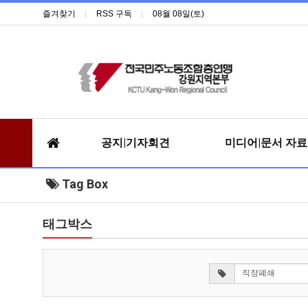
즐겨찾기
RSS 구독
08월 08일(토)
공지|기자회견
미디어|문서 자
Tag Box
태그박스