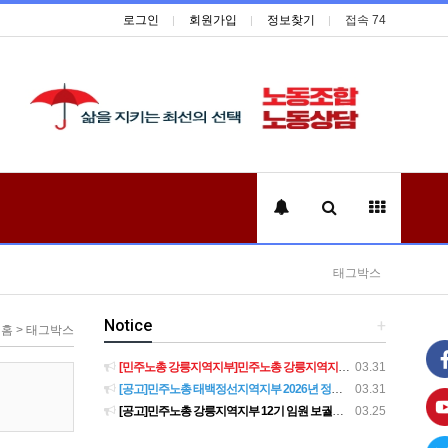
로그인
회원가입
정보찾기
접속 74
태그박스
Notice
+
홈 > 태그박스
[민주노총 강릉지역지부]민주노총 강릉지역지부 제12기 임원 보궐선거결과 공고
03.31
[공고]민주노총 태백정선지역지부 2026년 정기 대의원대회 재소집 건
03.31
[공고]민주노총 강릉지역지부 12기 임원 보궐선거 후보자 확정 공고
03.25