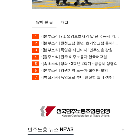
많이 본 글
태그
[본부소식] 7.1 요양보호사의 날 전국 동시 기자회견
1
[본부소식] 원청교섭 원년. 초기업교섭 돌파! 모든 노동자의 노동기본권 쟁취! 민주노총 7.15 총파업대회
2
[본부소식] 폭염은 재난이다! 민주노총 강원지역본부 폭염감시단 선포 기자회견
3
[원주소식] 원주 이주노동자 한국어교실
4
[속초소식] 영화 <3학년 2학기> 공동체 상영회
5
[본부소식] 강원지역 노동자 합창단 모임
6
[특집기사] 폭염으로 부터 안전한 일터 쟁취!
7
민주노총 뉴스 NEWS
+