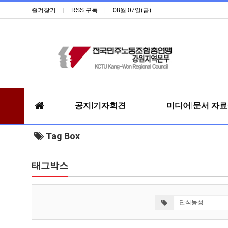
즐겨찾기
RSS 구독
08월 07일(금)
공지|기자회견
미디어|문서 자
Tag Box
태그박스