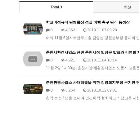
Total 3
최신
학교비정규직 단체협상 성실 이행 촉구 단식 농성장
0
4,362
2019.11.07 09:28
어제 11월 6일자로민주노총 김영섭 강원본부장 동지의 
춘천시환경사업소 관련 춘천시장 입장문 발표와 김영희 
0
4,921
2018.11.04 10:14
11월 2일 1시30분, 춘천시장의[환경사업소 노동자 고
춘천환경사업소 사태해결을 위한 김영희지부장 무기한 
0
6,264
2018.10.12 09:01
천막 농성 1년을 보내며 민간위탁 철회하고 직접고용 시