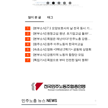
많이 본 글
태그
[본부소식] 7.1 요양보호사의 날 전국 동시 기자회견
1
[본부소식] 원청교섭 원년. 초기업교섭 돌파! 모든 노동자의 노동기본권 쟁취! 민주노총 7.15 총파업대회
2
[본부소식] 폭염은 재난이다! 민주노총 강원지역본부 폭염감시단 선포 기자회견
3
[원주소식] 원주 이주노동자 한국어교실
4
[속초소식] 영화 <3학년 2학기> 공동체 상영회
5
[본부소식] 강원지역 노동자 합창단 모임
6
[특집기사] 폭염으로 부터 안전한 일터 쟁취!
7
민주노총 뉴스 NEWS
+