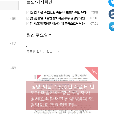
보도/기자회견
+
[성명] 막을 수 있었던 죽음, HL만도가 책임져라 : 청년노동자 사망사고의 철저한 진상규명과 재발방지 대책 마련하라
7일전
[성명] 통일교 불법 정치자금 수수 권성동 의원직 상실, 사필귀정이다
07.16
새창
[기자회견] 폭염은 재난이다! 폭염으로부터 안전한 일터를 위한 민주노총 강원지역본부 폭염감시단 선포 기자회견
07.01
월간 주요일정
+
새창
등록된 일정이 없습니다.
새창
New
[성명] 막을 수 있었던 죽음, HL만
도가 책임져라 : 청년노동자 사
[조합원☆인터뷰] 서비스연맹 전
망사고의 철저한 진상규명과 재
[산별소식] 건설산업연맹 플랜트
[강릉,속초,원주,춘천] 폭염감시
국학교비정규직노동조합 강원
[본부소식] 강원지역 노동자 합
발방지 대책 마련하라
건설노조 강원충북지부
단 사업 이모저모
지부 김유미 춘천지회장
창단 모임