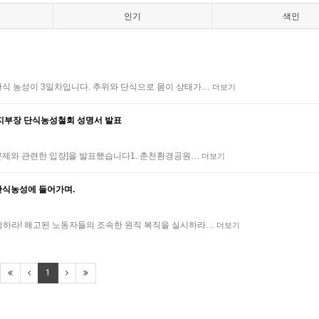
인기
색인
단식 농성이 3일차입니다. 추위와 단식으로 몸이 상태가…
더보기
지부장 단식농성철회 성명서 발표
용문제와 관련한 입장]을 발표했습니다1. 춘천환경공원…
더보기
단식농성에 들어가며.
행하라! 해고된 노동자들의 조속한 원직 복직을 실시하라…
더보기
1