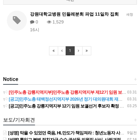
강원대학교병원 민들레분회 파업 11일차 집회
새창
0
1,529
16시
1
Notice
+
[민주노총 강릉지역지부]민주노총 강릉지역지부 제12기 임원 보궐선거결과 공고
03.31
[공고]민주노총 태백정선지역지부 2026년 정기 대의원대회 재소집 건
03.31
[공고]민주노총 강릉지역지부 12기 임원 보궐선거 후보자 확정 공고
03.25
보도/기자회견
+
[성명] 막을 수 있었던 죽음, HL만도가 책임져라 : 청년노동자 사망사고의 철저한 진상규명과 재발방지 대책 마련하라
9일전
[성명] 통일교 불법 정치자금 수수 권성동 의원직 상실, 사필귀정이다
07.16