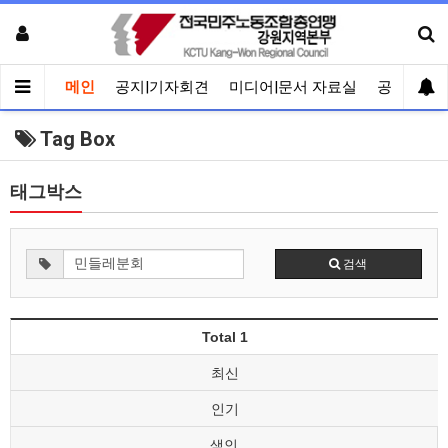
메인
공지|기자회견
미디어|문서 자료실
공유게시
Tag Box
태그박스
검색
Total 1
최신
인기
색인