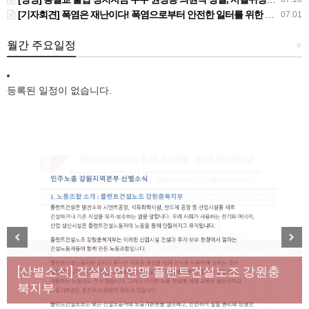
[기자회견] 폭염은 재난이다! 폭염으로부터 안전한 일터를 위한 민주노총 강원지역본부 폭염감시단 선포 기자회견
07.01
월간 주요일정
+
등록된 일정이 없습니다.
[성명] 막을 수 있었던 죽음, HL만도가 책임져라 : 청
Previous
Next
년노동자 사망사고의 철저한 진상규명과 재발방지
[산별소식] 건설산업연맹 플랜트건설노조 강원충
대책 마련하라
북지부