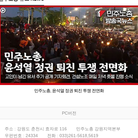
민주노총, 윤석열 정권 퇴진 투쟁 전면화
PC버전
주소 : 강원도 춘천시 효자로 116
민주노총 강원지역본부
우편번호 : 24334
전화 : 033)261-5618,5619