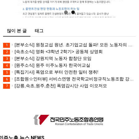
많이 본 글
태그
[본부소식] 원청교섭 원년. 초기업교섭 돌파! 모든 노동자의 노동기본권 쟁취! 민주노총 7.15 총파업대회
1
[속초소식] 영화 <3학년 2학기> 공동체 상영회
2
[본부소식] 강원지역 노동자 합창단 모임
3
[원주소식] 원주 이주노동자 한국어교실
4
[특집기사] 폭염으로 부터 안전한 일터 쟁취!
5
[조합원☆인터뷰] 서비스연맹 전국학교비정규직노동조합 강원지부 김유미 춘천지회장
6
[강릉,속초,원주,춘천] 폭염감시단 사업 이모저모
7
민주노총 뉴스 NEWS