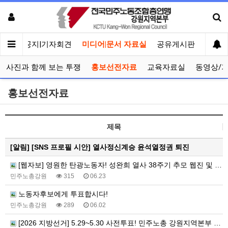
메인
공지|기자회견
미디어|문서 자료실
공유게시판
선거관
사진과 함께 보는 투쟁
홍보선전자료
교육자료실
동영상/
홍보선전자료
제목
[알림]
[SNS 프로필 시안] 열사정신계승 윤석열정권 퇴진
[웹자보] 영원한 탄광노동자! 성완희 열사 38주기 추모 웹진 및 추모식 안내 웹자보
민주노총강원
315
06.23
노동자후보에게 투표합시다!
민주노총강원
289
06.02
[2026 지방선거] 5.29~5.30 사전투표! 민주노총 강원지역본부 지지 후보에게 투표합시다!