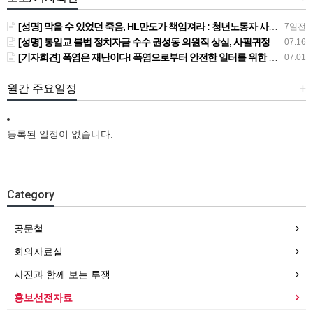
[성명] 막을 수 있었던 죽음, HL만도가 책임져라 : 청년노동자 사망사고의 철저한 진상규명과 재발방지 대책 마련하라
7일전
[성명] 통일교 불법 정치자금 수수 권성동 의원직 상실, 사필귀정이다
07.16
[기자회견] 폭염은 재난이다! 폭염으로부터 안전한 일터를 위한 민주노총 강원지역본부 폭염감시단 선포 기자회견
07.01
월간 주요일정
+
등록된 일정이 없습니다.
Category
공문철
회의자료실
사진과 함께 보는 투쟁
홍보선전자료