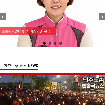
Previous
Nex
[조합원☆인터뷰] 서비스연맹 전국…
민주노총 뉴스 NEWS