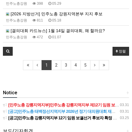
민주노총강원
398
05.29
[2026 지방선거] 민주노총 강원지역본부 지지 후보
민주노총강원
811
05.18
[결의대회 카드뉴스] 1월 14일 결의대회, 왜 할까요?
민주노총강원
472
01.07
정렬
1
2
3
4
5
Notice
+
[민주노총 강릉지역지부]민주노총 강릉지역지부 제12기 임원 보궐선거결과 공고
03.31
[공고]민주노총 태백정선지역지부 2026년 정기 대의원대회 재소집 건
03.31
[공고]민주노총 강릉지역지부 12기 임원 보궐선거 후보자 확정 공고
03.25
보도/기자회견
+