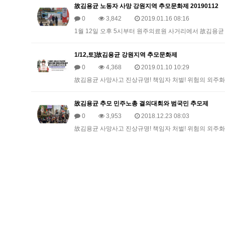
故김용균 노동자 사망 강원지역 추모문화제 20190112
0
3,842
2019.01.16 08:16
1월 12일 오후 5시부터 원주의료원 사거리에서 故김용균
1/12,토]故김용균 강원지역 추모문화제
0
4,368
2019.01.10 10:29
故김용균 사망사고 진상규명! 책임자 처벌! 위험의 외주화 중
故김용균 추모 민주노총 결의대회와 범국민 추모제
0
3,953
2018.12.23 08:03
故김용균 사망사고 진상규명! 책임자 처벌! 위험의 외주