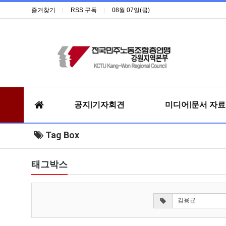
즐겨찾기
RSS 구독
08월 07일(금)
공지|기자회견
미디어|문서 자
Tag Box
태그박스