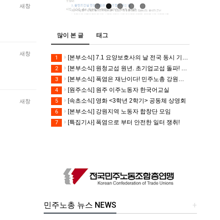
새창
많이 본 글
태그
새창
[본부소식] 7.1 요양보호사의 날 전국 동시 기자회견
1
[본부소식] 원청교섭 원년. 초기업교섭 돌파! 모든 노동자의 노동기본권 쟁취! 민주노총 7.15 총파업대회
2
[본부소식] 폭염은 재난이다! 민주노총 강원지역본부 폭염감시단 선포 기자회견
3
[원주소식] 원주 이주노동자 한국어교실
4
[속초소식] 영화 <3학년 2학기> 공동체 상영회
5
새창
[본부소식] 강원지역 노동자 합창단 모임
6
[특집기사] 폭염으로 부터 안전한 일터 쟁취!
7
민주노총 뉴스 NEWS
+