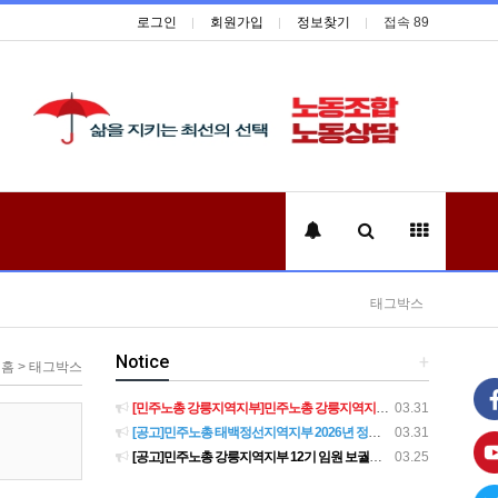
로그인
회원가입
정보찾기
접속 89
태그박스
Notice
+
홈 > 태그박스
[민주노총 강릉지역지부]민주노총 강릉지역지부 제12기 임원 보궐선거결과 공고
03.31
[공고]민주노총 태백정선지역지부 2026년 정기 대의원대회 재소집 건
03.31
[공고]민주노총 강릉지역지부 12기 임원 보궐선거 후보자 확정 공고
03.25