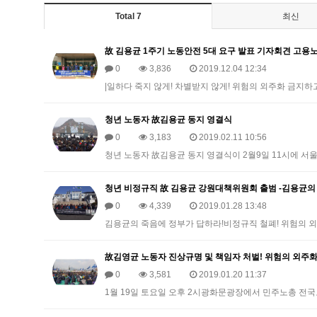
Total 7
최신
故 김용균 1주기 노동안전 5대 요구 발표 기자회견 고
0
3,836
2019.12.04 12:34
|일하다 죽지 않게! 차별받지 않게! 위험의 외주화 금지하고
청년 노동자 故김용균 동지 영결식
0
3,183
2019.02.11 10:56
청년 노동자 故김용균 동지 영결식이 2월9일 11시에 
청년 비정규직 故 김용균 강원대책위원회 출범 -김용균의
0
4,339
2019.01.28 13:48
김용균의 죽음에 정부가 답하라!비정규직 철폐! 위험의 외
故김영균 노동자 진상규명 및 책임자 처벌! 위험의 외주화
0
3,581
2019.01.20 11:37
1월 19일 토요일 오후 2시광화문광장에서 민주노총 