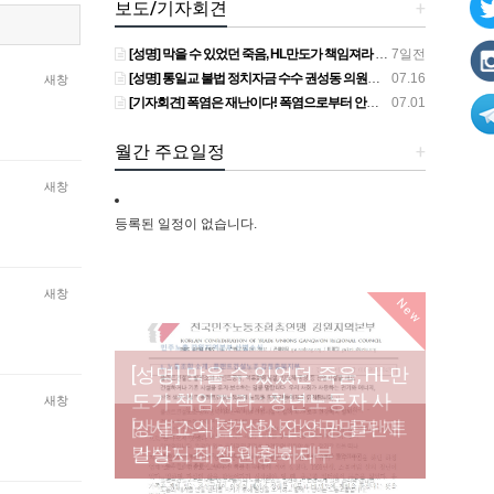
보도/기자회견
+
[성명] 막을 수 있었던 죽음, HL만도가 책임져라 : 청년노동자 사망사고의 철저한 진상규명과 재발방지 대책 마련하라
7일전
[성명] 통일교 불법 정치자금 수수 권성동 의원직 상실, 사필귀정이다
07.16
새창
[기자회견] 폭염은 재난이다! 폭염으로부터 안전한 일터를 위한 민주노총 강원지역본부 폭염감시단 선포 기자회견
07.01
월간 주요일정
+
새창
등록된 일정이 없습니다.
새창
New
[성명] 막을 수 있었던 죽음, HL만
도가 책임져라 : 청년노동자 사
[조합원☆인터뷰] 서비스연맹 전
새창
망사고의 철저한 진상규명과 재
[산별소식] 건설산업연맹 플랜트
[강릉,속초,원주,춘천] 폭염감시
국학교비정규직노동조합 강원
[본부소식] 강원지역 노동자 합
발방지 대책 마련하라
건설노조 강원충북지부
단 사업 이모저모
지부 김유미 춘천지회장
창단 모임