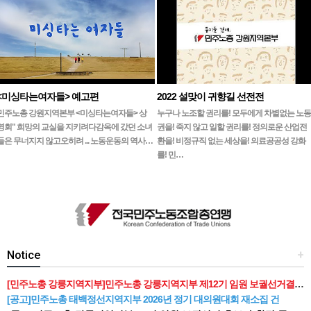
<미싱타는여자들> 예고편
2022 설맞이 귀향길 선전전
민주노총 강원지역본부 <미싱타는여자들> 상
누구나 노조할 권리를! 모두에게 차별없는 노동
영회" 희망의 교실을 지키려다감옥에 갔던 소녀
권을! 죽지 않고 일할 권리를! 정의로운 산업전
들은 무너지지 않고오히려 ... 노동운동의 역사…
환을! 비정규직 없는 세상을! 의료공공성 강화
를! 민…
Notice
+
[민주노총 강릉지역지부]민주노총 강릉지역지부 제12기 임원 보궐선거결과 공고
[공고]민주노총 태백정선지역지부 2026년 정기 대의원대회 재소집 건