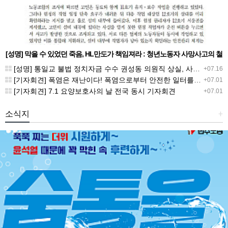
[성명] 막을 수 있었던 죽음, HL만도가 책임져라 : 청년노동자 사망사고의 철
저한 진상규명과 재발방지 대책 마련하라
[성명] 통일교 불법 정치자금 수수 권성동 의원직 상실, 사필귀정이다
+07.16
[기자회견] 폭염은 재난이다! 폭염으로부터 안전한 일터를 위한 민주노총 강원지역본부 폭염감시단 선포 기자회견
+07.01
[기자회견] 7.1 요양보호사의 날 전국 동시 기자회견
+07.01
소식지
+