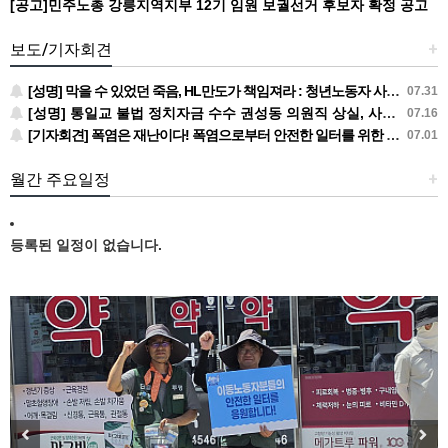
[공고]민주노총 강릉지역지부 12기 임원 보궐선거 후보자 확정 공고
보도/기자회견
+
[성명] 막을 수 있었던 죽음, HL만도가 책임져라 : 청년노동자 사망사고의 철저한 진상규명과 재발방지 대책 마련하라
07.31
[성명] 통일교 불법 정치자금 수수 권성동 의원직 상실, 사필귀정이다
07.16
[기자회견] 폭염은 재난이다! 폭염으로부터 안전한 일터를 위한 민주노총 강원지역본부 폭염감시단 선포 기자회견
07.01
월간 주요일정
+
등록된 일정이 없습니다.