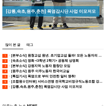
Previous
Next
[조합원☆인터뷰] 서비스연맹 전국학교비정규직노
[산별소식] 건설산업연맹 플랜트건설노조 강원충
[성명] 막을 수 있었던 죽음, HL만도가 책임져라 :
동조합 강원지부 김유미 춘천지회장
[강릉,속초,원주,춘천] 폭염감시단 사업 이모저모
북지부
청년노동자 사망사고의 철저한 진상규…
많이 본 글
태그
[본부소식] 원청교섭 원년. 초기업교섭 돌파! 모든 노동자의 노동기본권 쟁취! 민주노총 7.15 총파업대회
1
[속초소식] 영화 <3학년 2학기> 공동체 상영회
2
[본부소식] 강원지역 노동자 합창단 모임
3
[원주소식] 원주 이주노동자 한국어교실
4
[특집기사] 폭염으로 부터 안전한 일터 쟁취!
5
[조합원☆인터뷰] 서비스연맹 전국학교비정규직노동조합 강원지부 김유미 춘천지회장
6
[강릉,속초,원주,춘천] 폭염감시단 사업 이모저모
7
민주노총 뉴스 NEWS
+