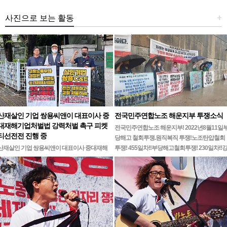
사진으로 보는 활동
+
산재살인 기업 쌍용씨앤이 대표이사 중
전국민주연합노조 해운지부 투쟁소식
대재해기업처벌법 강력처벌 촉구 피켓
전국민주연합노조 해운지부! 2022년8월11일
티선전전 진행 중
당해고 철회투쟁.원직복직 투쟁!노조탄압철회
산재살인 기업 쌍용씨앤이 대표이사 중대재해
투쟁! 455일차!!부당해고철회투쟁! 230일차!!
기업처벌법 강력처벌 촉구민주노총 강원지역본
릉ㆍ…
부 무기한 피켓시위 14일차고용노동부 강원지
청 앞 1인시위 진…