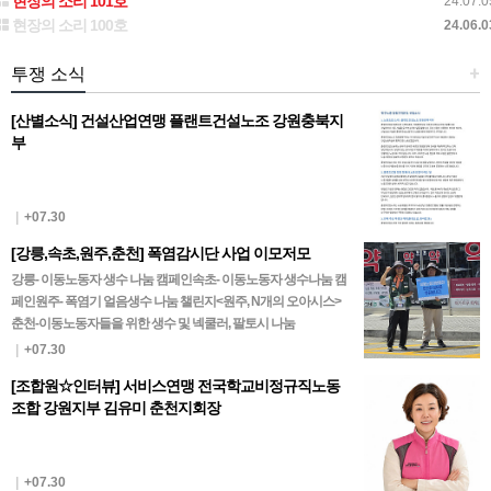
현장의 소리 101호
24.07.0
현장의 소리 100호
24.06.0
투쟁 소식
+
[산별소식] 건설산업연맹 플랜트건설노조 강원충북지
부
|
+07.30
[강릉,속초,원주,춘천] 폭염감시단 사업 이모저모
강릉- 이동노동자 생수 나눔 캠페인속초- 이동노동자 생수나눔 캠
페인원주- 폭염기 얼음생수 나눔 챌린지<원주, N개의 오아시스>
춘천-이동노동자들을 위한 생수 및 넥쿨러, 팔토시 나눔
|
+07.30
[조합원☆인터뷰] 서비스연맹 전국학교비정규직노동
조합 강원지부 김유미 춘천지회장
|
+07.30