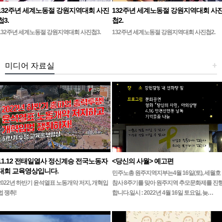
132주년 세계노동절 강원지역대회 사진
132주년 세계노동절 강원지역대회 사
첩3.
첩2.
132주년 세계노동절 강원지역대회 사진첩3.
132주년 세계노동절 강원지역대회 사진첩2.
미디어 자료실
+
11.12 전태일열사 정신계승 전국노동자
<당신의 사월> 예고편
대회 교육영상입니다.
민주노총 원주지역지부는4월 16일(토), 세월호
2022년 하반기 윤석열표 노동개악 저지, 개혁입
참사 8주기를 맞아 원주지역 추모문화제를 진
법 쟁취!
합니다.일시 : 2022년 4월 16일 토요일, 늦…