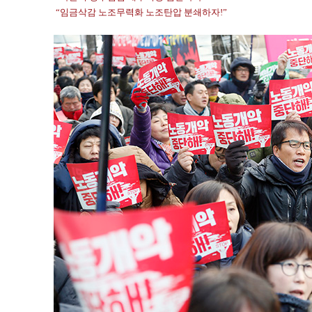
“임금삭감 노조무력화 노조탄압 분쇄하자!”