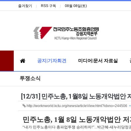
즐겨찾기
RSS 구독
08월 08일(토)
공지|기자회견
미디어|문서 자료실
투쟁소식
[12/31] 민주노총, 1월8일 노동개악법안
http://worknworld.kctu.org/news/articleView.html?idxno=244506
+
민주노총, 1월 8일 노동개악법안 
“내가 민주노총이다 총파업투쟁 승리하자!”...박근혜-새누리당정