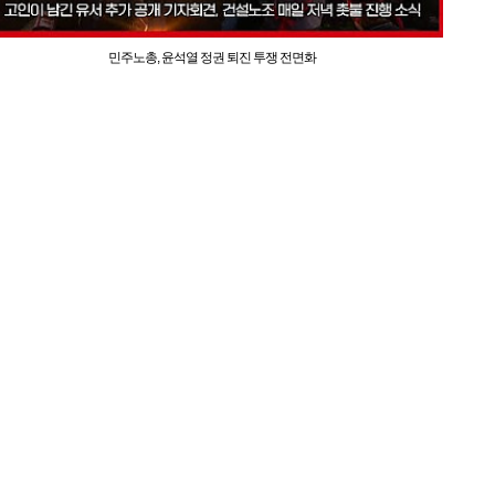
민주노총, 윤석열 정권 퇴진 투쟁 전면화