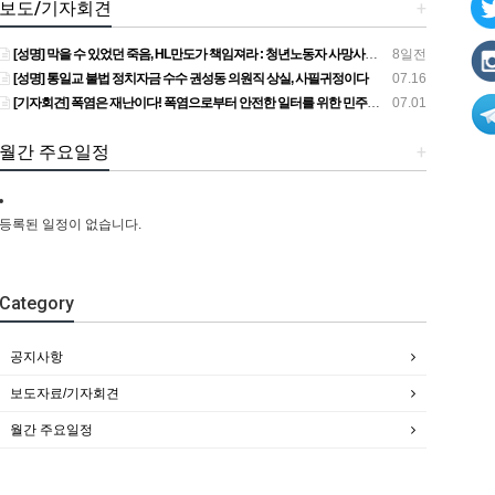
보도/기자회견
+
[성명] 막을 수 있었던 죽음, HL만도가 책임져라 : 청년노동자 사망사고의 철저한 진상규명과 재발방지 대책 마련하라
8일전
[성명] 통일교 불법 정치자금 수수 권성동 의원직 상실, 사필귀정이다
07.16
[기자회견] 폭염은 재난이다! 폭염으로부터 안전한 일터를 위한 민주노총 강원지역본부 폭염감시단 선포 기자회견
07.01
월간 주요일정
+
등록된 일정이 없습니다.
Category
공지사항
보도자료/기자회견
월간 주요일정