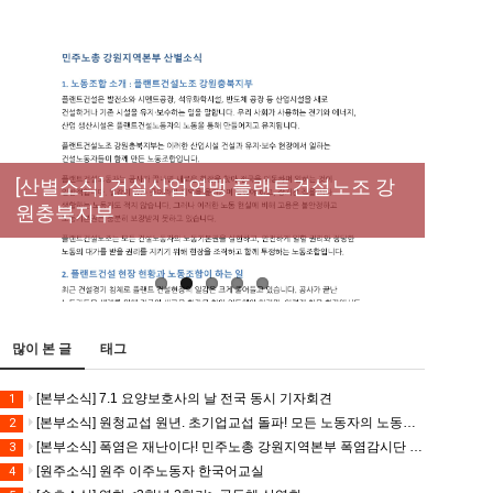
[성명] 막을 수 있었던 죽음, HL만도가 책임져
라 : 청년노동자 사망사고의 철저한 진상규명
[산별소식] 건설산업연맹 플랜트건설노조 강
[강릉,속초,원주,춘천] 폭염감시단 사업 이모저
[조합원☆인터뷰] 서비스연맹 전국학교비정
과 재발방지 대책 마련하라
원충북지부
모
규직노동조합 강원지부 김유미 춘천지회장
[본부소식] 강원지역 노동자 합창단 모임
많이 본 글
태그
[본부소식] 7.1 요양보호사의 날 전국 동시 기자회견
1
[본부소식] 원청교섭 원년. 초기업교섭 돌파! 모든 노동자의 노동기본권 쟁취! 민주노총 7.15 총파업대회
2
[본부소식] 폭염은 재난이다! 민주노총 강원지역본부 폭염감시단 선포 기자회견
3
[원주소식] 원주 이주노동자 한국어교실
4