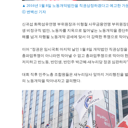
▲ 2016년 1월 8일 노동개악법안을 직권상정하겠다고 예고한 
ⓒ 변백선 기자
신귀섭 화학섬유연맹 부위원장과 이형철 사무금융연맹 부위원장은 
생 비정규직 법안, 노동자를 지옥으로 밀어넣는 노동개악을 중단하
해를 넘겨 자행될 노동개악 공세에 맞서 더 강력한 투쟁으로 막아낼
이어 “정권은 임시국회 마지막 날인 1월 8일 개악법안 직권상정을
총파업투쟁이 아니라면 막아낼 수 없고 총파업투쟁으로 막아야 한다
저지하고 반노동, 반민생, 반민주 박근혜-새누리당 정권 심판하자”
대회 직후 민주노총 조합원들은 새누리당사 앞까지 거리행진을 벌
의 노동개악을 막아내자고 결의했다.