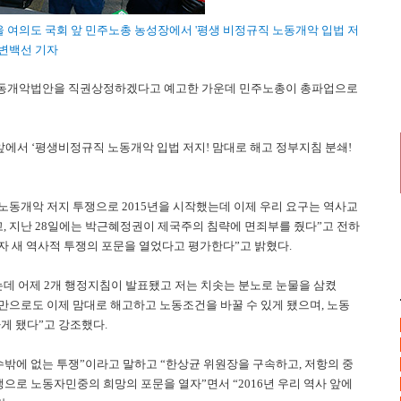
울 여의도 국회 앞 민주노총
농성장에서 '평생 비정규직 노동개악 입법 저
 변백선 기자
일 노동개악법안을 직권상정하겠다고 예고한 가운데 민주노총이 총파업으로
 앞에서 ‘평생비정규직 노동개악 입법 저지! 맘대로 해고 정부지침 분쇄!
노동개악 저지 투쟁으로 2015년을 시작했는데 이제 우리 요구는 역사교
, 지난 28일에는 박근혜정권이 제국주의 침략에 면죄부를 줬다”고 전하
자 새 역사적 투쟁의 포문을 열었다고 평가한다”고 밝혔다.
는데 어제 2개 행정지침이 발표됐고 저는 치솟는 분노로 눈물을 삼켰
만으로도 이제 맘대로 해고하고 노동조건을 바꿀 수 있게 됐으며, 노동
게 됐다”고 강조했다.
를 수밖에 없는 투쟁”이라고 말하고 “한상균 위원장을 구속하고, 저항의 중
투쟁으로 노동자민중의 희망의 포문을 열자”면서 “2016년 우리 역사 앞에