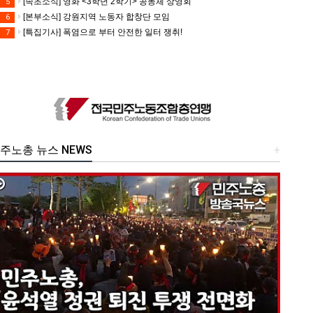
[속초소식] 영화 <3학년 2학기> 공동체 상영회
5
[본부소식] 강원지역 노동자 합창단 모임
6
[특집기사] 폭염으로 부터 안전한 일터 쟁취!
7
주노총 뉴스 NEWS
+