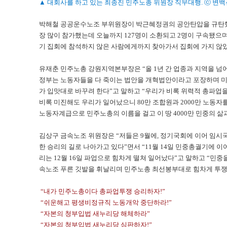
▲ 대회사를 하고 있는 최종진 민주노총 위원장 직무대행. ⓒ 변백
박해철 공공운수노조 부위원장이 박근혜정권의 공안탄압을 규탄했다
장 많이 참가했는데 오늘까지 127명이 소환되고 2명이 구속됐으
기 집회에 참석하지 않은 사람에게까지 찾아가서 집회에 가지 않
유재춘 민주노총 강원지역본부장은 “올 1년 간 업종과 지역을 넘
정부는 노동자들을 다 죽이는 법안을 개혁법안이라고 포장하며 미
가 입맛대로 바꾸려 한다”고 말하고 “우리가 비록 위력적 총파업을
비록 미진해도 우리가 일어났으니 80만 조합원과 2000만 노동자
노동자계급으로 민주노총의 이름을 걸고 이 땅 4000만 민중의 
김상구 금속노조 위원장은 “저들은 9월에, 정기국회에 이어 임
한 승리의 길로 나아가고 있다”면서 “11월 14일 민중총궐기에 
리는 12월 16일 파업으로 힘차게 떨쳐 일어났다”고 말하고 “민중
속노조 푸른 깃발을 휘날리며 민주노총 최선봉부대로 힘차게 투쟁
“내가 민주노총이다 총파업투쟁 승리하자!”
“쉬운해고 평생비정규직 노동개악 중단하라!”
“자본의 청부입법 새누리당 해체하라”
“자본의 청부입법 새누리당 심판하자!”