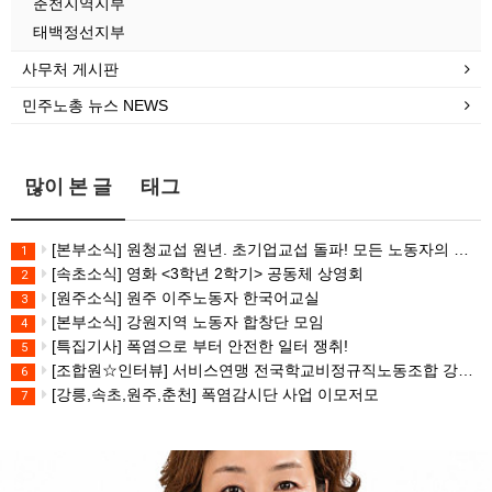
춘천지역지부
태백정선지부
사무처 게시판
민주노총 뉴스 NEWS
많이 본 글
태그
[본부소식] 원청교섭 원년. 초기업교섭 돌파! 모든 노동자의 노동기본권 쟁취! 민주노총 7.15 총파업대회
1
[속초소식] 영화 <3학년 2학기> 공동체 상영회
2
[원주소식] 원주 이주노동자 한국어교실
3
[본부소식] 강원지역 노동자 합창단 모임
4
[특집기사] 폭염으로 부터 안전한 일터 쟁취!
5
[조합원☆인터뷰] 서비스연맹 전국학교비정규직노동조합 강원지부 김유미 춘천지회장
6
[강릉,속초,원주,춘천] 폭염감시단 사업 이모저모
7