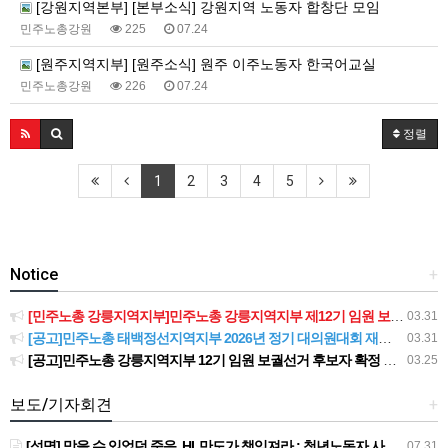
[강원지역본부] [본부소식] 강원지역 노동자 합창단 모임
민주노총강원
225
07.24
[원주지역지부] [원주소식] 원주 이주노동자 한국어교실
민주노총강원
226
07.24
정렬
1
2
3
4
5
Notice
+
[민주노총 강릉지역지부]민주노총 강릉지역지부 제12기 임원 보궐선거결과 공고
03.31
[공고]민주노총 태백정선지역지부 2026년 정기 대의원대회 재소집 건
03.31
[공고]민주노총 강릉지역지부 12기 임원 보궐선거 후보자 확정 공고
03.25
보도/기자회견
+
[성명] 막을 수 있었던 죽음, HL만도가 책임져라 : 청년노동자 사망사고의 철저한 진상규명과 재발방지 대책 마련하라
07.31