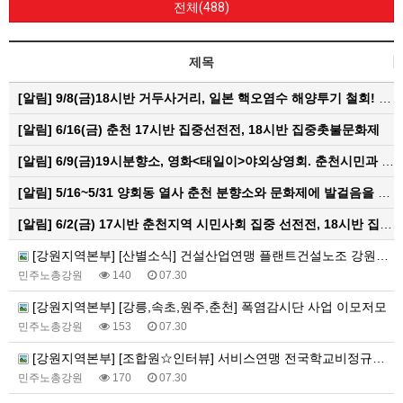
전체(488)
제목
[알림]
9/8(금)18시반 거두사거리, 일본 핵오염수 해양투기 철회! 춘천시민대회
[알림]
6/16(금) 춘천 17시반 집중선전전, 18시반 집중촛불문화제
[알림]
6/9(금)19시분향소, 영화<태일이>야외상영회. 춘천시민과 함께하는 한여름밤의 영화산책
[알림]
5/16~5/31 양회동 열사 춘천 분향소와 문화제에 발걸음을 내어주신 모든 분들께 감사인사를 올립니다.
[알림]
6/2(금) 17시반 춘천지역 시민사회 집중 선전전, 18시반 집중 촛불문화제
[강원지역본부] [산별소식] 건설산업연맹 플랜트건설노조 강원충북지부
민주노총강원
140
07.30
[강원지역본부] [강릉,속초,원주,춘천] 폭염감시단 사업 이모저모
민주노총강원
153
07.30
[강원지역본부] [조합원☆인터뷰] 서비스연맹 전국학교비정규직노동조합 강원지부 김유미 춘천지회장
민주노총강원
170
07.30