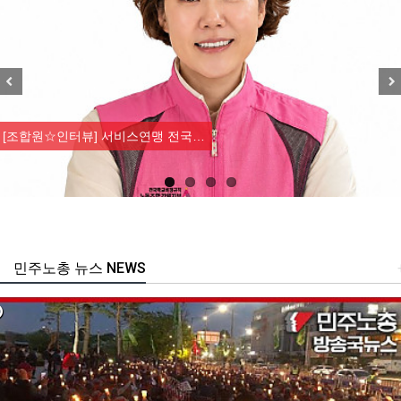
Previous
Nex
[조합원☆인터뷰] 서비스연맹 전국…
민주노총 뉴스 NEWS