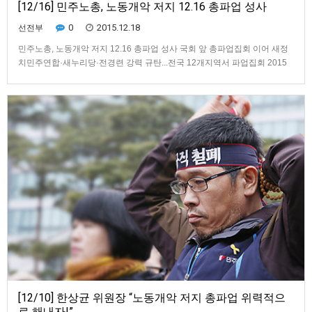
[12/16] 민주노총, 노동개악 저지 12.16 총파업 성사
0
2015.12.18
선전부
​민주노총, 노동개악 저지 12.16 총파업 성사 국회 앞 총파업집회 이어 새정
치민주연합·새누리당·전경련 강력 규탄...전국 12개지역서 파업집회 2015
년 12월 16일 (수) 홍미리 기자 gommiri@naver.com ▲ 민주노총이 16일 오
후 서울 여의도 산업은행 앞에서 노동개악 5대 법안 여야 야합 저지를 위한
총파업 대회를 마친 후 거리행진을 통…
[12/10] 한상균 위원장 “노동개악 저지 총파업 위력적으
로 해내자!”