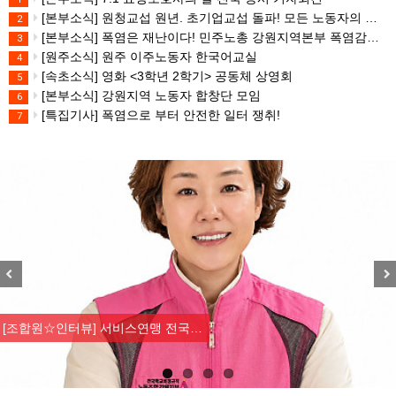
[본부소식] 원청교섭 원년. 초기업교섭 돌파! 모든 노동자의 노동기본권 쟁취! 민주노총 7.15 총파업대회
2
[본부소식] 폭염은 재난이다! 민주노총 강원지역본부 폭염감시단 선포 기자회견
3
[원주소식] 원주 이주노동자 한국어교실
4
[속초소식] 영화 <3학년 2학기> 공동체 상영회
5
[본부소식] 강원지역 노동자 합창단 모임
6
[특집기사] 폭염으로 부터 안전한 일터 쟁취!
7
Previous
Nex
[조합원☆인터뷰] 서비스연맹 전국…