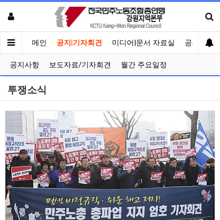
메인
공지|기자회견
미디어|문서 자료실
공유게시
공지사항
보도자료/기자회견
월간 주요일정
투쟁소식