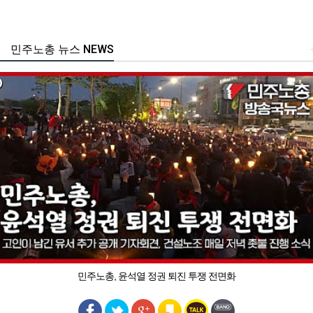
민주노총 뉴스 NEWS
민주노총, 윤석열 정권 퇴진 투쟁 전면화