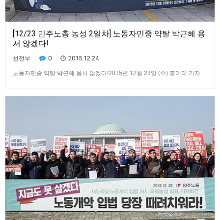
[12/23 민주노총 농성 2일차] 노동자민중 약탈 박근혜 용
서 않겠다!
0
2015.12.24
선전부
노동자민중 약탈 박근혜 용서 않겠다!2015년 12월 23일 (수) 홍미리 기자
gommiri@naver.com ​▲ 민중총궐기 투쟁본부가 23일 오전 서울 여의도 국
민은행 앞 민주노총 농성장에서 기자회견을 열어 "쉬운 해고와 평생비정규
직을 막기 위한 민주노총 총파업을 지지 엄호한다"고 외치고 있다. ⓒ 변백
선 기자 민주노총이 임시국회 노동개악 입법을 저지…