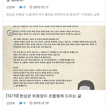
0
2015.12.11
선전부
한상균 위원장 “노동개악 저지 총파업 위력적으로 해내자!” “구속돼도 감옥
과 법정서 노동개악 저지 투쟁할 것”...12월10일 경찰 자진출두 2015년 12
월 10일 (목) 홍미리 기자 gommiri@naver.com▲ 한상균 민주노총 위원장
이 '비정규직 철폐' 머리띠를 묶고 있다. 한 위원장은 "잠시 현장을 떠나지만
노동개악을 저지할 때까지 투쟁을 이어가…
[12/10] 한상균 위원장이 조합원께 드리는 글
0
2015.12.10
선전부