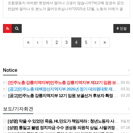
조합원동지 여러분! 현장에서 얼마나 고생이 많습니까?박근혜 정권의 공안
탄압에 얼마나 또 분노가 끓어오르십니까?2015년 12월, 노동의 미래가 결
정되는 중요한 시간입니다.제가 이 곳 조계사에 들어온 지 24일째입니다. 백
남기 어르신의 쾌유와 노동개악 저지, 민주주의 후퇴를 막고자 10일째 단식
을 하고 있습니다.동지들의 결단으로 2015년 12월에는 노동개악…
정렬
1
2
3
4
5
Notice
+
[민주노총 강릉지역지부]민주노총 강릉지역지부 제12기 임원 보궐선거결과 공고
03.31
[공고]민주노총 태백정선지역지부 2026년 정기 대의원대회 재소집 건
03.31
[공고]민주노총 강릉지역지부 12기 임원 보궐선거 후보자 확정 공고
03.25
보도/기자회견
+
[성명] 막을 수 있었던 죽음, HL만도가 책임져라 : 청년노동자 사망사고의 철저한 진상규명과 재발방지 대책 마련하라
8일전
[성명] 통일교 불법 정치자금 수수 권성동 의원직 상실, 사필귀정이다
07.16