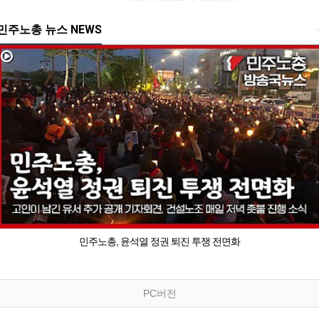
민주노총 뉴스 NEWS
민주노총, 윤석열 정권 퇴진 투쟁 전면화
PC버전