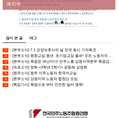
대책 마련하라
북지부
많이 본 글
태그
[본부소식] 7.1 요양보호사의 날 전국 동시 기자회견
1
[본부소식] 원청교섭 원년. 초기업교섭 돌파! 모든 노동자의 노동기본권 쟁취! 민주노총 7.15 총파업대회
2
[본부소식] 폭염은 재난이다! 민주노총 강원지역본부 폭염감시단 선포 기자회견
3
[속초소식] 영화 <3학년 2학기> 공동체 상영회
4
[원주소식] 원주 이주노동자 한국어교실
5
[본부소식] 강원지역 노동자 합창단 모임
6
[특집기사] 폭염으로 부터 안전한 일터 쟁취!
7