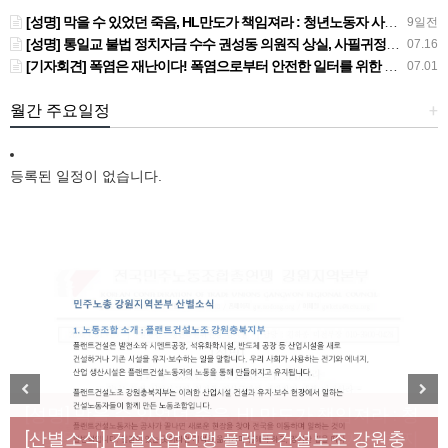
[성명] 막을 수 있었던 죽음, HL만도가 책임져라 : 청년노동자 사망사고의 철저한 진상규명과 재발방지 대책 마련하라
9일전
[성명] 통일교 불법 정치자금 수수 권성동 의원직 상실, 사필귀정이다
07.16
[기자회견] 폭염은 재난이다! 폭염으로부터 안전한 일터를 위한 민주노총 강원지역본부 폭염감시단 선포 기자회견
07.01
월간 주요일정
+
등록된 일정이 없습니다.
[성명] 막을 수 있었던 죽음, HL만도가 책임져라 : 청
Previous
Next
년노동자 사망사고의 철저한 진상규명과 재발방지
[산별소식] 건설산업연맹 플랜트건설노조 강원충