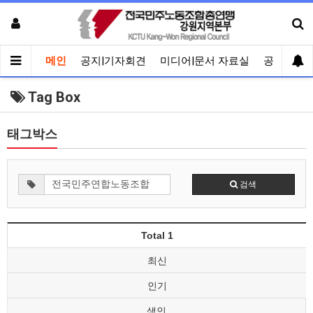
메인
공지|기자회견
미디어|문서 자료실
공유게시
Tag Box
태그박스
검색
Total 1
최신
인기
색인