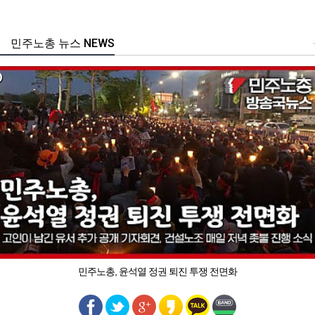
민주노총 뉴스 NEWS
민주노총, 윤석열 정권 퇴진 투쟁 전면화