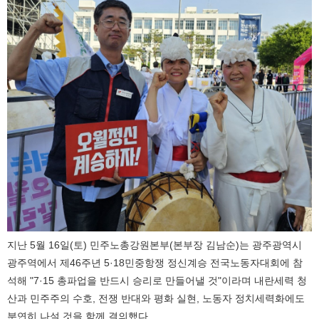
지난 5월 16일(토) 민주노총강원본부(본부장 김남순)는 광주광역시
광주역에서 제46주년 5·18민중항쟁 정신계승 전국노동자대회에 참
석해 "7·15 총파업을 반드시 승리로 만들어낼 것"이라며 내란세력 청
산과 민주주의 수호, 전쟁 반대와 평화 실현, 노동자 정치세력화에도
분연히 나설 것을 함께 결의했다.