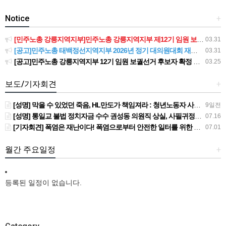
Notice
+
[민주노총 강릉지역지부]민주노총 강릉지역지부 제12기 임원 보궐선거결과 공고
03.31
[공고]민주노총 태백정선지역지부 2026년 정기 대의원대회 재소집 건
03.31
[공고]민주노총 강릉지역지부 12기 임원 보궐선거 후보자 확정 공고
03.25
보도/기자회견
+
[성명] 막을 수 있었던 죽음, HL만도가 책임져라 : 청년노동자 사망사고의 철저한 진상규명과 재발방지 대책 마련하라
9일전
[성명] 통일교 불법 정치자금 수수 권성동 의원직 상실, 사필귀정이다
07.16
[기자회견] 폭염은 재난이다! 폭염으로부터 안전한 일터를 위한 민주노총 강원지역본부 폭염감시단 선포 기자회견
07.01
월간 주요일정
+
등록된 일정이 없습니다.