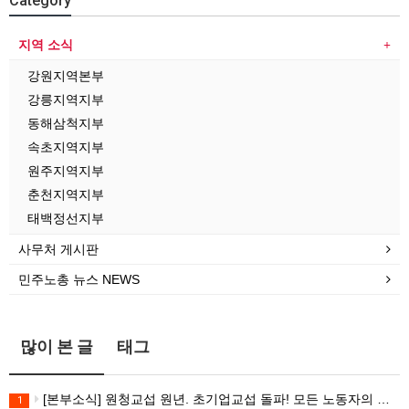
Category
지역 소식
강원지역본부
강릉지역지부
동해삼척지부
속초지역지부
원주지역지부
춘천지역지부
태백정선지부
사무처 게시판
민주노총 뉴스 NEWS
많이 본 글
태그
[본부소식] 원청교섭 원년. 초기업교섭 돌파! 모든 노동자의 노동기본권 쟁취! 민주노총 7.15 총파업대회
1