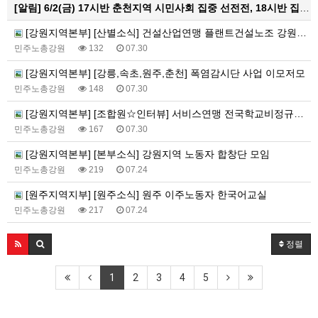
[알림]
6/2(금) 17시반 춘천지역 시민사회 집중 선전전, 18시반 집중 촛불문화제
[강원지역본부] [산별소식] 건설산업연맹 플랜트건설노조 강원충북지부
민주노총강원
132
07.30
[강원지역본부] [강릉,속초,원주,춘천] 폭염감시단 사업 이모저모
민주노총강원
148
07.30
[강원지역본부] [조합원☆인터뷰] 서비스연맹 전국학교비정규직노동조합 강원지부 김유미 춘천지회장
민주노총강원
167
07.30
[강원지역본부] [본부소식] 강원지역 노동자 합창단 모임
민주노총강원
219
07.24
[원주지역지부] [원주소식] 원주 이주노동자 한국어교실
민주노총강원
217
07.24
정렬
1
2
3
4
5