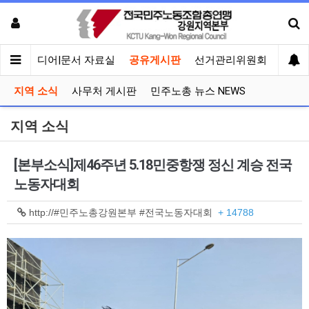
회견
미디어|문서 자료실
공유게시판
선거관리위원회
지역 소식
사무처 게시판
민주노총 뉴스 NEWS
지역 소식
[본부소식]제46주년 5.18민중항쟁 정신 계승 전국
노동자대회
http://#민주노총강원본부 #전국노동자대회
+ 14788