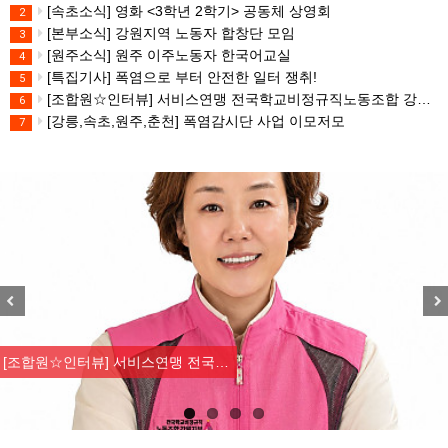
[속초소식] 영화 <3학년 2학기> 공동체 상영회
2
[본부소식] 강원지역 노동자 합창단 모임
3
[원주소식] 원주 이주노동자 한국어교실
4
[특집기사] 폭염으로 부터 안전한 일터 쟁취!
5
[조합원☆인터뷰] 서비스연맹 전국학교비정규직노동조합 강원지부 김유미 춘천지회장
6
[강릉,속초,원주,춘천] 폭염감시단 사업 이모저모
7
Previous
Nex
[조합원☆인터뷰] 서비스연맹 전국…