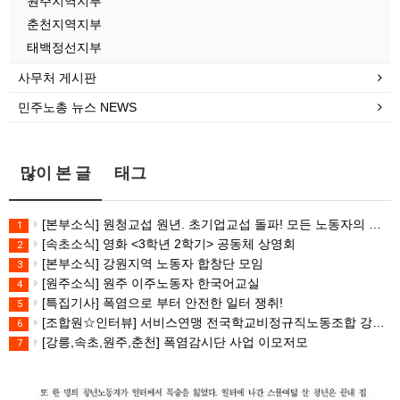
원주지역지부
춘천지역지부
태백정선지부
사무처 게시판
민주노총 뉴스 NEWS
많이 본 글
태그
[본부소식] 원청교섭 원년. 초기업교섭 돌파! 모든 노동자의 노동기본권 쟁취! 민주노총 7.15 총파업대회
1
[속초소식] 영화 <3학년 2학기> 공동체 상영회
2
[본부소식] 강원지역 노동자 합창단 모임
3
[원주소식] 원주 이주노동자 한국어교실
4
[특집기사] 폭염으로 부터 안전한 일터 쟁취!
5
[조합원☆인터뷰] 서비스연맹 전국학교비정규직노동조합 강원지부 김유미 춘천지회장
6
[강릉,속초,원주,춘천] 폭염감시단 사업 이모저모
7