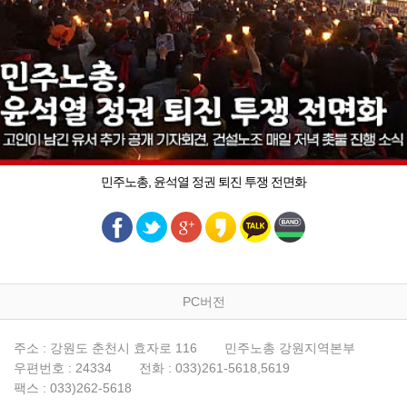
민주노총, 윤석열 정권 퇴진 투쟁 전면화
PC버전
주소 : 강원도 춘천시 효자로 116
민주노총 강원지역본부
우편번호 : 24334
전화 : 033)261-5618,5619
팩스 : 033)262-5618