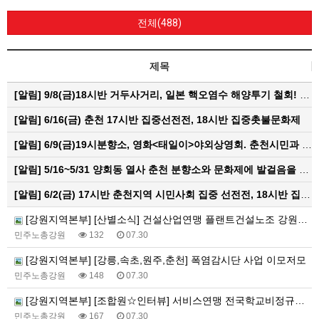
전체(488)
제목
[알림]
9/8(금)18시반 거두사거리, 일본 핵오염수 해양투기 철회! 춘천시민대회
[알림]
6/16(금) 춘천 17시반 집중선전전, 18시반 집중촛불문화제
[알림]
6/9(금)19시분향소, 영화<태일이>야외상영회. 춘천시민과 함께하는 한여름밤의 영화산책
[알림]
5/16~5/31 양회동 열사 춘천 분향소와 문화제에 발걸음을 내어주신 모든 분들께 감사인사를 올립니다.
[알림]
6/2(금) 17시반 춘천지역 시민사회 집중 선전전, 18시반 집중 촛불문화제
[강원지역본부] [산별소식] 건설산업연맹 플랜트건설노조 강원충북지부
민주노총강원
132
07.30
[강원지역본부] [강릉,속초,원주,춘천] 폭염감시단 사업 이모저모
민주노총강원
148
07.30
[강원지역본부] [조합원☆인터뷰] 서비스연맹 전국학교비정규직노동조합 강원지부 김유미 춘천지회장
민주노총강원
167
07.30