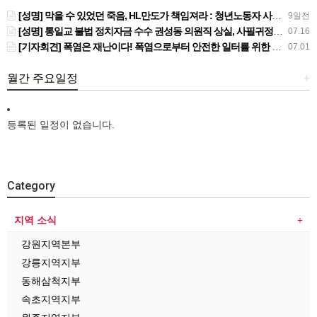
[성명] 막을 수 있었던 죽음, HL만도가 책임져라 : 청년노동자 사망사고의 철저한 진상규명과 재발방지 대책 마련하라
9일전
[성명] 통일교 불법 정치자금 수수 권성동 의원직 상실, 사필귀정이다
07.16
[기자회견] 폭염은 재난이다! 폭염으로부터 안전한 일터를 위한 민주노총 강원지역본부 폭염감시단 선포 기자회견
07.01
월간 주요일정
+
등록된 일정이 없습니다.
Category
지역 소식
강원지역본부
강릉지역지부
동해삼척지부
속초지역지부