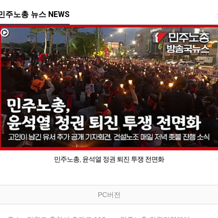
민주노총 뉴스 NEWS
민주노총, 윤석열 정권 퇴진 투쟁 전면화
PC버전