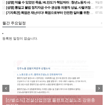
[성명] 막을 수 있었던 죽음, HL만도가 책임져라 : 청년노동자 사망사고의 철저한 진상규명과 재발방지 대책 마련하라
9일전
[성명] 통일교 불법 정치자금 수수 권성동 의원직 상실, 사필귀정이다
07.16
[기자회견] 폭염은 재난이다! 폭염으로부터 안전한 일터를 위한 민주노총 강원지역본부 폭염감시단 선포 기자회견
07.01
월간 주요일정
+
등록된 일정이 없습니다.
[성명] 막을 수 있었던 죽음, HL만도가 책임져라 : 청
Previous
Next
년노동자 사망사고의 철저한 진상규명과 재발방지
[산별소식] 건설산업연맹 플랜트건설노조 강원충