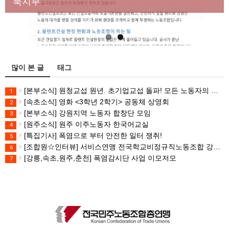
대책 마련하라
북지부
많이 본 글
태그
[본부소식] 원청교섭 원년. 초기업교섭 돌파! 모든 노동자의 노동기본권 쟁취! 민주노총 7.15 총파업대회
1
[속초소식] 영화 <3학년 2학기> 공동체 상영회
2
[본부소식] 강원지역 노동자 합창단 모임
3
[원주소식] 원주 이주노동자 한국어교실
4
[특집기사] 폭염으로 부터 안전한 일터 쟁취!
5
[조합원☆인터뷰] 서비스연맹 전국학교비정규직노동조합 강원지부 김유미 춘천지회장
6
[강릉,속초,원주,춘천] 폭염감시단 사업 이모저모
7