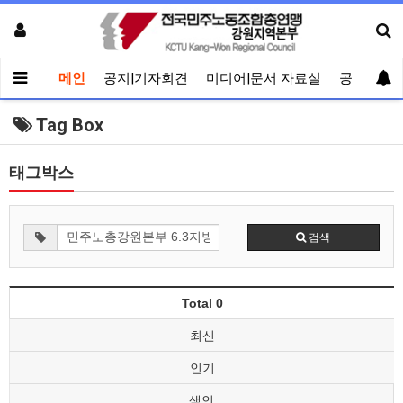
메인
공지|기자회견
미디어|문서 자료실
공유게시
Tag Box
태그박스
검색
Total 0
최신
인기
색인