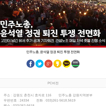
민주노총, 윤석열 정권 퇴진 투쟁 전면화
PC버전
주소 : 강원도 춘천시 효자로 116
민주노총 강원지역본부
우편번호 : 24334
전화 : 033)261-5618,5619
팩스 : 033)262-5618