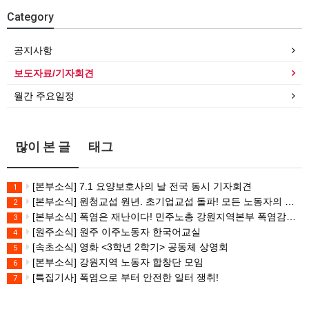
Category
공지사항
보도자료/기자회견
월간 주요일정
많이 본 글
태그
[본부소식] 7.1 요양보호사의 날 전국 동시 기자회견
1
[본부소식] 원청교섭 원년. 초기업교섭 돌파! 모든 노동자의 노동기본권 쟁취! 민주노총 7.15 총파업대회
2
[본부소식] 폭염은 재난이다! 민주노총 강원지역본부 폭염감시단 선포 기자회견
3
[원주소식] 원주 이주노동자 한국어교실
4
[속초소식] 영화 <3학년 2학기> 공동체 상영회
5
[본부소식] 강원지역 노동자 합창단 모임
6
[특집기사] 폭염으로 부터 안전한 일터 쟁취!
7