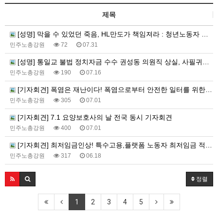
제목
[성명] 막을 수 있었던 죽음, HL만도가 책임져라 : 청년노동자 사망사고의 철저한 진상규명과 재발방지 대책 마련하라
민주노총강원
72
07.31
[성명] 통일교 불법 정치자금 수수 권성동 의원직 상실, 사필귀정이다
민주노총강원
190
07.16
[기자회견] 폭염은 재난이다! 폭염으로부터 안전한 일터를 위한 민주노총 강원지역본부 폭염감시단 선포 기자회견
민주노총강원
305
07.01
[기자회견] 7.1 요양보호사의 날 전국 동시 기자회견
민주노총강원
400
07.01
[기자회견] 최저임금인상! 특수고용,플랫폼 노동자 최저임금 적용 촉구 강원지역본부 기자회견
민주노총강원
317
06.18
정렬
1
2
3
4
5