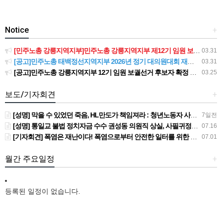
Notice
+
[민주노총 강릉지역지부]민주노총 강릉지역지부 제12기 임원 보궐선거결과 공고
03.31
[공고]민주노총 태백정선지역지부 2026년 정기 대의원대회 재소집 건
03.31
[공고]민주노총 강릉지역지부 12기 임원 보궐선거 후보자 확정 공고
03.25
보도/기자회견
+
[성명] 막을 수 있었던 죽음, HL만도가 책임져라 : 청년노동자 사망사고의 철저한 진상규명과 재발방지 대책 마련하라
7일전
[성명] 통일교 불법 정치자금 수수 권성동 의원직 상실, 사필귀정이다
07.16
[기자회견] 폭염은 재난이다! 폭염으로부터 안전한 일터를 위한 민주노총 강원지역본부 폭염감시단 선포 기자회견
07.01
월간 주요일정
+
등록된 일정이 없습니다.