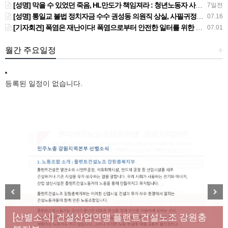
[성명] 막을 수 있었던 죽음, HL만도가 책임져라 : 청년노동자 사망사고의 철저한 진상규명과 재발방지 대책 마련하라
7일전
[성명] 통일교 불법 정치자금 수수 권성동 의원직 상실, 사필귀정이다
07.16
[기자회견] 폭염은 재난이다! 폭염으로부터 안전한 일터를 위한 민주노총 강원지역본부 폭염감시단 선포 기자회견
07.01
월간 주요일정
+
등록된 일정이 없습니다.
[성명] 막을 수 있었던 죽음, HL만도가 책임져라 : 청
Previous
Next
년노동자 사망사고의 철저한 진상규명과 재발방지
[산별소식] 건설산업연맹 플랜트건설노조 강원충