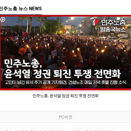
민주노총 뉴스 NEWS
민주노총, 윤석열 정권 퇴진 투쟁 전면화
PC버전