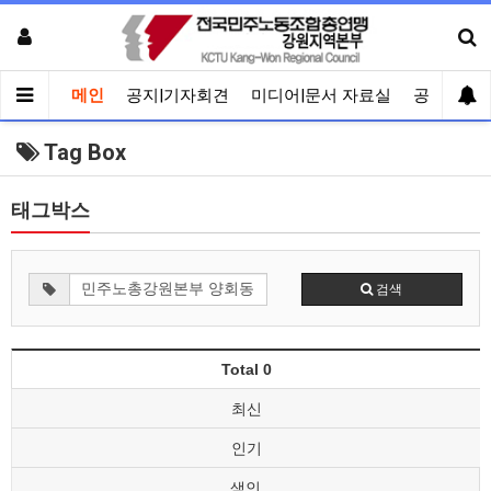
메인
공지|기자회견
미디어|문서 자료실
공유게시
Tag Box
태그박스
검색
Total 0
최신
인기
색인