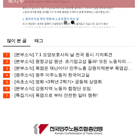
대책 마련하라
북지부
많이 본 글
태그
[본부소식] 7.1 요양보호사의 날 전국 동시 기자회견
1
[본부소식] 원청교섭 원년. 초기업교섭 돌파! 모든 노동자의 노동기본권 쟁취! 민주노총 7.15 총파업대회
2
[본부소식] 폭염은 재난이다! 민주노총 강원지역본부 폭염감시단 선포 기자회견
3
[원주소식] 원주 이주노동자 한국어교실
4
[속초소식] 영화 <3학년 2학기> 공동체 상영회
5
[본부소식] 강원지역 노동자 합창단 모임
6
[특집기사] 폭염으로 부터 안전한 일터 쟁취!
7