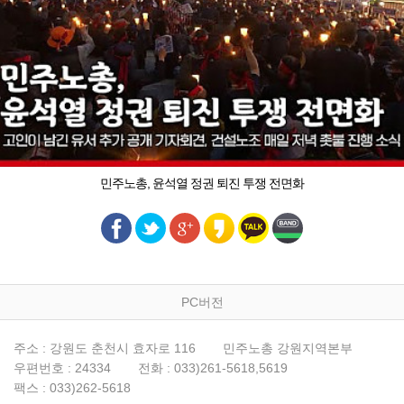
민주노총, 윤석열 정권 퇴진 투쟁 전면화
PC버전
주소 : 강원도 춘천시 효자로 116
민주노총 강원지역본부
우편번호 : 24334
전화 : 033)261-5618,5619
팩스 : 033)262-5618