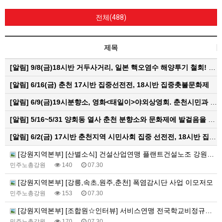
전체(488)
제목
[알림]
9/8(금)18시반 거두사거리, 일본 핵오염수 해양투기 철회! 춘천시민대회
[알림]
6/16(금) 춘천 17시반 집중선전전, 18시반 집중촛불문화제
[알림]
6/9(금)19시분향소, 영화<태일이>야외상영회. 춘천시민과 함께하는 한여름밤의 영화산책
[알림]
5/16~5/31 양회동 열사 춘천 분향소와 문화제에 발걸음을 내어주신 모든 분들께 감사인사를 올립니다.
[알림]
6/2(금) 17시반 춘천지역 시민사회 집중 선전전, 18시반 집중 촛불문화제
[강원지역본부] [산별소식] 건설산업연맹 플랜트건설노조 강원충북지부
민주노총강원
140
07.30
[강원지역본부] [강릉,속초,원주,춘천] 폭염감시단 사업 이모저모
민주노총강원
153
07.30
[강원지역본부] [조합원☆인터뷰] 서비스연맹 전국학교비정규직노동조합 강원지부 김유미 춘천지회장
민주노총강원
170
07.30