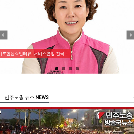
Previous
Nex
[조합원☆인터뷰] 서비스연맹 전국…
민주노총 뉴스 NEWS