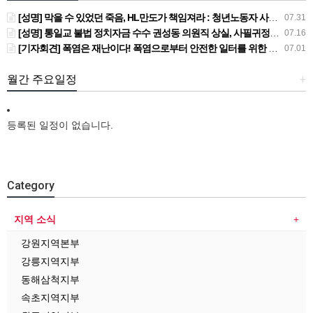
[성명] 막을 수 있었던 죽음, HL만도가 책임져라 : 청년노동자 사망사고의 철저한 진상규명과 재발방지 대책 마련하라
07.31
[성명] 통일교 불법 정치자금 수수 권성동 의원직 상실, 사필귀정이다
07.16
[기자회견] 폭염은 재난이다! 폭염으로부터 안전한 일터를 위한 민주노총 강원지역본부 폭염감시단 선포 기자회견
07.01
월간 주요일정
+
등록된 일정이 없습니다.
Category
지역 소식
강원지역본부
강릉지역지부
동해삼척지부
속초지역지부