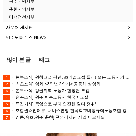
원주지역지부
춘천지역지부
태백정선지부
사무처 게시판
민주노총 뉴스 NEWS
많이 본 글
태그
[본부소식] 원청교섭 원년. 초기업교섭 돌파! 모든 노동자의 노동기본권 쟁취! 민주노총 7.15 총파업대회
1
[속초소식] 영화 <3학년 2학기> 공동체 상영회
2
[본부소식] 강원지역 노동자 합창단 모임
3
[원주소식] 원주 이주노동자 한국어교실
4
[특집기사] 폭염으로 부터 안전한 일터 쟁취!
5
[조합원☆인터뷰] 서비스연맹 전국학교비정규직노동조합 강원지부 김유미 춘천지회장
6
[강릉,속초,원주,춘천] 폭염감시단 사업 이모저모
7