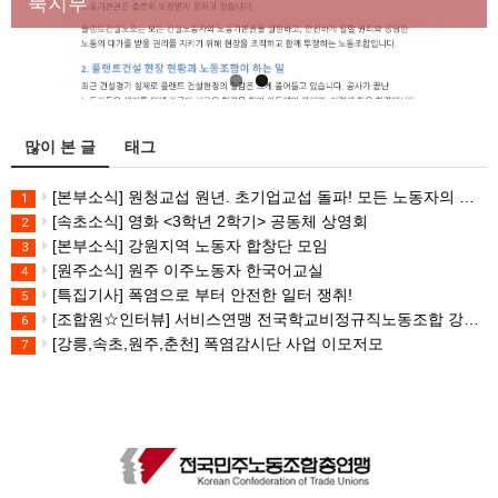
대책 마련하라
북지부
많이 본 글
태그
[본부소식] 원청교섭 원년. 초기업교섭 돌파! 모든 노동자의 노동기본권 쟁취! 민주노총 7.15 총파업대회
1
[속초소식] 영화 <3학년 2학기> 공동체 상영회
2
[본부소식] 강원지역 노동자 합창단 모임
3
[원주소식] 원주 이주노동자 한국어교실
4
[특집기사] 폭염으로 부터 안전한 일터 쟁취!
5
[조합원☆인터뷰] 서비스연맹 전국학교비정규직노동조합 강원지부 김유미 춘천지회장
6
[강릉,속초,원주,춘천] 폭염감시단 사업 이모저모
7