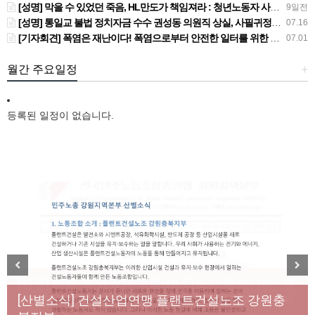
[성명] 막을 수 있었던 죽음, HL만도가 책임져라 : 청년노동자 사망사고의 철저한 진상규명과 재발방지 대책 마련하라
9일전
[성명] 통일교 불법 정치자금 수수 권성동 의원직 상실, 사필귀정이다
07.16
[기자회견] 폭염은 재난이다! 폭염으로부터 안전한 일터를 위한 민주노총 강원지역본부 폭염감시단 선포 기자회견
07.01
월간 주요일정
+
등록된 일정이 없습니다.
[성명] 막을 수 있었던 죽음, HL만도가 책임져라 : 청
Previous
Next
년노동자 사망사고의 철저한 진상규명과 재발방지
[산별소식] 건설산업연맹 플랜트건설노조 강원충