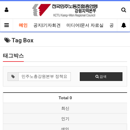
메인
공지|기자회견
미디어|문서 자료실
공유게시
Tag Box
태그박스
검색
Total 0
최신
인기
색인