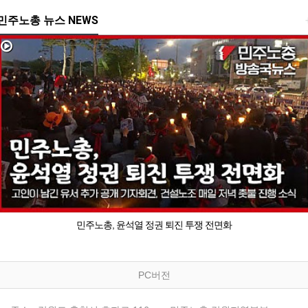
민주노총 뉴스 NEWS
민주노총, 윤석열 정권 퇴진 투쟁 전면화
PC버전