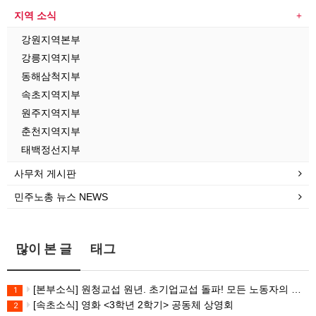
지역 소식
강원지역본부
강릉지역지부
동해삼척지부
속초지역지부
원주지역지부
춘천지역지부
태백정선지부
사무처 게시판
민주노총 뉴스 NEWS
많이 본 글
태그
[본부소식] 원청교섭 원년. 초기업교섭 돌파! 모든 노동자의 노동기본권 쟁취! 민주노총 7.15 총파업대회
1
[속초소식] 영화 <3학년 2학기> 공동체 상영회
2