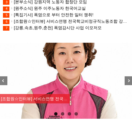
[본부소식] 강원지역 노동자 합창단 모임
3
[원주소식] 원주 이주노동자 한국어교실
4
[특집기사] 폭염으로 부터 안전한 일터 쟁취!
5
[조합원☆인터뷰] 서비스연맹 전국학교비정규직노동조합 강원지부 김유미 춘천지회장
6
[강릉,속초,원주,춘천] 폭염감시단 사업 이모저모
7
Previous
Nex
[조합원☆인터뷰] 서비스연맹 전국…