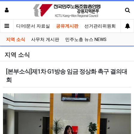
회견
미디어|문서 자료실
공유게시판
선거관리위원회
지역 소식
사무처 게시판
민주노총 뉴스 NEWS
지역 소식
[본부소식]제1차 G1방송 임금 정상화 촉구 결의대
회