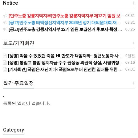
Notice
+
[민주노총 강릉지역지부]민주노총 강릉지역지부 제12기 임원 보궐선거결과 공고
03.31
[공고]민주노총 태백정선지역지부 2026년 정기 대의원대회 재소집 건
03.31
[공고]민주노총 강릉지역지부 12기 임원 보궐선거 후보자 확정 공고
03.25
보도/기자회견
+
[성명] 막을 수 있었던 죽음, HL만도가 책임져라 : 청년노동자 사망사고의 철저한 진상규명과 재발방지 대책 마련하라
9일전
[성명] 통일교 불법 정치자금 수수 권성동 의원직 상실, 사필귀정이다
07.16
[기자회견] 폭염은 재난이다! 폭염으로부터 안전한 일터를 위한 민주노총 강원지역본부 폭염감시단 선포 기자회견
07.01
월간 주요일정
+
등록된 일정이 없습니다.
Category