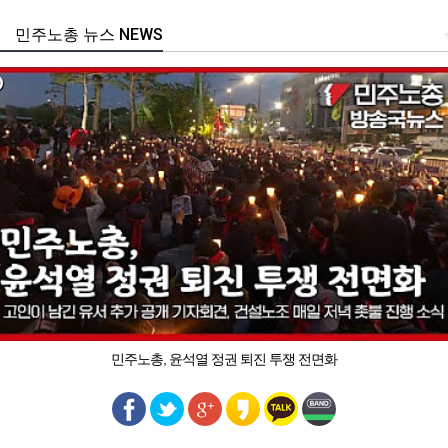
민주노총 뉴스 NEWS
민주노총, 윤석열 정권 퇴진 투쟁 전면화