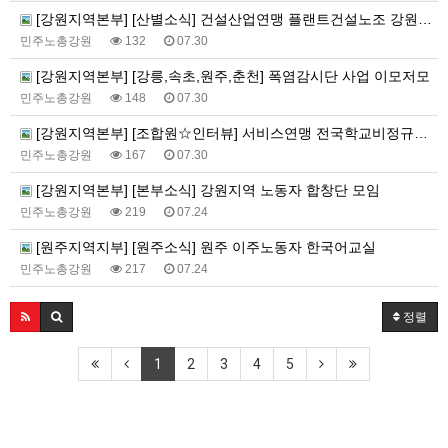
[강원지역본부] [산별소식] 건설산업연맹 플랜트건설노조 강원충북지부
민주노총강원
132
07.30
[강원지역본부] [강릉,속초,원주,춘천] 폭염감시단 사업 이모저모
민주노총강원
148
07.30
[강원지역본부] [조합원☆인터뷰] 서비스연맹 전국학교비정규직노동조합 강원지부 김유미 춘천지회장
민주노총강원
167
07.30
[강원지역본부] [본부소식] 강원지역 노동자 합창단 모임
민주노총강원
219
07.24
[원주지역지부] [원주소식] 원주 이주노동자 한국어교실
민주노총강원
217
07.24
정렬
1
2
3
4
5