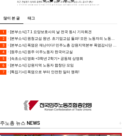
많이 본 글
태그
[본부소식] 7.1 요양보호사의 날 전국 동시 기자회견
1
[본부소식] 원청교섭 원년. 초기업교섭 돌파! 모든 노동자의 노동기본권 쟁취! 민주노총 7.15 총파업대회
2
[본부소식] 폭염은 재난이다! 민주노총 강원지역본부 폭염감시단 선포 기자회견
3
[원주소식] 원주 이주노동자 한국어교실
4
[속초소식] 영화 <3학년 2학기> 공동체 상영회
5
[본부소식] 강원지역 노동자 합창단 모임
6
[특집기사] 폭염으로 부터 안전한 일터 쟁취!
7
주노총 뉴스 NEWS
+