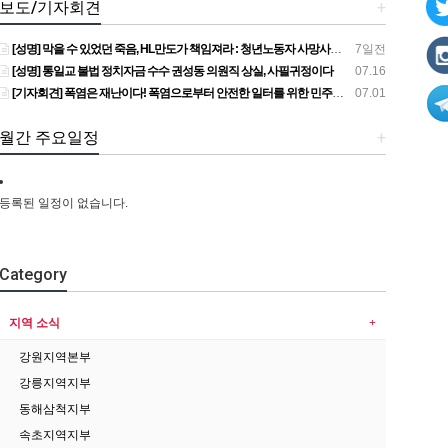
보도/기자회견
+
[성명] 막을 수 있었던 죽음, HL만도가 책임져라 : 청년노동자 사망사고의 철저한 진상규명과 재발방지 대책 마련하라
7일전
[성명] 통일교 불법 정치자금 수수 권성동 의원직 상실, 사필귀정이다
07.16
[기자회견] 폭염은 재난이다! 폭염으로부터 안전한 일터를 위한 민주노총 강원지역본부 폭염감시단 선포 기자회견
07.01
월간 주요일정
+
등록된 일정이 없습니다.
Category
지역 소식
강원지역본부
강릉지역지부
동해삼척지부
속초지역지부