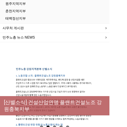
원주지역지부
춘천지역지부
태백정선지부
사무처 게시판
민주노총 뉴스 NEWS
New
[성명] 막을 수 있었던 죽음, HL만도가 책임져
라 : 청년노동자 사망사고의 철저한 진상규명
[산별소식] 건설산업연맹 플랜트건설노조 강
[강릉,속초,원주,춘천] 폭염감시단 사업 이모저
[조합원☆인터뷰] 서비스연맹 전국학교비정
과 재발방지 대책 마련하라
원충북지부
모
규직노동조합 강원지부 김유미 춘천지회장
[본부소식] 강원지역 노동자 합창단 모임