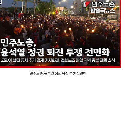
민주노총, 윤석열 정권 퇴진 투쟁 전면화