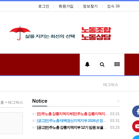
로그인
회원가입
정보찾기
접속 38
태그박스
Notice
+
홈 > 태그박스
[민주노총 강릉지역지부]민주노총 강릉지역지부 제12기 임원 보궐선거결과 공고
03.31
[공고]민주노총 태백정선지역지부 2026년 정기 대의원대회 재소집 건
03.31
[공고]민주노총 강릉지역지부 12기 임원 보궐선거 후보자 확정 공고
03.25