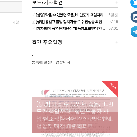
보도/기자회견
+
[성명] 막을 수 있었던 죽음, HL만도가 책임져라 : 청년노동자 사망사고의 철저한 진상규명과 재발방지 대책 마련하라
6일전
[성명] 통일교 불법 정치자금 수수 권성동 의원직 상실, 사필귀정이다
07.16
새창
[기자회견] 폭염은 재난이다! 폭염으로부터 안전한 일터를 위한 민주노총 강원지역본부 폭염감시단 선포 기자회견
07.01
월간 주요일정
+
등록된 일정이 없습니다.
New
New
New
[성명] 막을 수 있었던 죽음, HL만
도가 책임져라 : 청년노동자 사
[조합원☆인터뷰] 서비스연맹 전
망사고의 철저한 진상규명과 재
[산별소식] 건설산업연맹 플랜트
[강릉,속초,원주,춘천] 폭염감시
국학교비정규직노동조합 강원
[본부소식] 강원지역 노동자 합
발방지 대책 마련하라
건설노조 강원충북지부
단 사업 이모저모
지부 김유미 춘천지회장
창단 모임