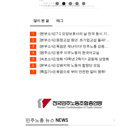
많이 본 글
태그
[본부소식] 7.1 요양보호사의 날 전국 동시 기자회견
1
[본부소식] 원청교섭 원년. 초기업교섭 돌파! 모든 노동자의 노동기본권 쟁취! 민주노총 7.15 총파업대회
2
[본부소식] 폭염은 재난이다! 민주노총 강원지역본부 폭염감시단 선포 기자회견
3
[원주소식] 원주 이주노동자 한국어교실
4
[속초소식] 영화 <3학년 2학기> 공동체 상영회
5
[본부소식] 강원지역 노동자 합창단 모임
6
[특집기사] 폭염으로 부터 안전한 일터 쟁취!
7
민주노총 뉴스 NEWS
+