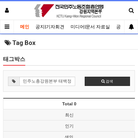
메인
공지|기자회견
미디어|문서 자료실
공유게시
Tag Box
태그박스
검색
Total 0
최신
인기
색인