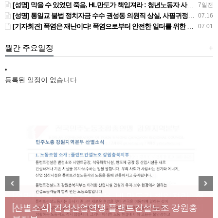
[성명] 막을 수 있었던 죽음, HL만도가 책임져라 : 청년노동자 사망사고의 철저한 진상규명과 재발방지 대책 마련하라
7일전
[성명] 통일교 불법 정치자금 수수 권성동 의원직 상실, 사필귀정이다
07.16
[기자회견] 폭염은 재난이다! 폭염으로부터 안전한 일터를 위한 민주노총 강원지역본부 폭염감시단 선포 기자회견
07.01
월간 주요일정
+
등록된 일정이 없습니다.
[성명] 막을 수 있었던 죽음, HL만도가 책임져라 : 청
Previous
Next
년노동자 사망사고의 철저한 진상규명과 재발방지
[산별소식] 건설산업연맹 플랜트건설노조 강원충