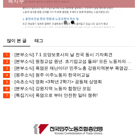
대책 마련하라
북지부
많이 본 글
태그
[본부소식] 7.1 요양보호사의 날 전국 동시 기자회견
1
[본부소식] 원청교섭 원년. 초기업교섭 돌파! 모든 노동자의 노동기본권 쟁취! 민주노총 7.15 총파업대회
2
[본부소식] 폭염은 재난이다! 민주노총 강원지역본부 폭염감시단 선포 기자회견
3
[원주소식] 원주 이주노동자 한국어교실
4
[속초소식] 영화 <3학년 2학기> 공동체 상영회
5
[본부소식] 강원지역 노동자 합창단 모임
6
[특집기사] 폭염으로 부터 안전한 일터 쟁취!
7