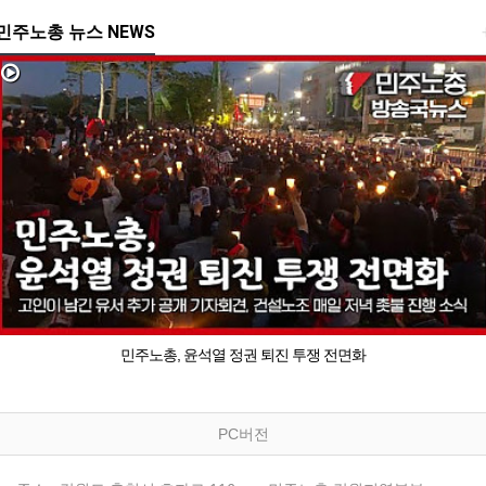
민주노총 뉴스 NEWS
민주노총, 윤석열 정권 퇴진 투쟁 전면화
PC버전