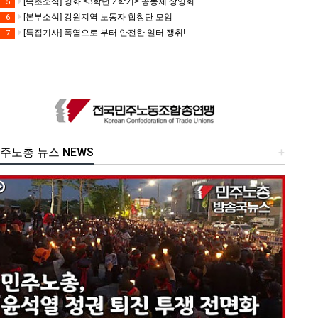
[속초소식] 영화 <3학년 2학기> 공동체 상영회
5
[본부소식] 강원지역 노동자 합창단 모임
6
[특집기사] 폭염으로 부터 안전한 일터 쟁취!
7
주노총 뉴스 NEWS
+