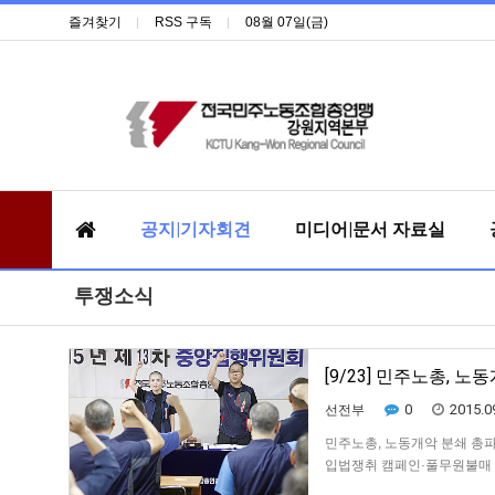
즐겨찾기
RSS 구독
08월 07일(금)
공지|기자회견
미디어|문서 자료실
투쟁소식
[9/23] 민주노총, 
0
2015.0
선전부
민주노총, 노동개악 분쇄 총파
입법쟁취 캠페인·풀무원불매 확정 
2015년 제13차 중앙집행위