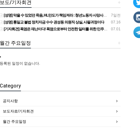
보도/기자회견
+
[성명] 막을 수 있었던 죽음, HL만도가 책임져라 : 청년노동자 사망사고의 철저한 진상규명과 재발방지 대책 마련하라
7일전
[성명] 통일교 불법 정치자금 수수 권성동 의원직 상실, 사필귀정이다
07.16
[기자회견] 폭염은 재난이다! 폭염으로부터 안전한 일터를 위한 민주노총 강원지역본부 폭염감시단 선포 기자회견
07.01
월간 주요일정
+
등록된 일정이 없습니다.
Category
공지사항
보도자료/기자회견
월간 주요일정