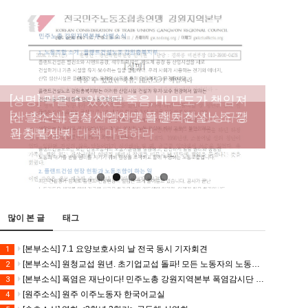
[성명] 막을 수 있었던 죽음, HL만도가 책임져
라 : 청년노동자 사망사고의 철저한 진상규명
[산별소식] 건설산업연맹 플랜트건설노조 강
[강릉,속초,원주,춘천] 폭염감시단 사업 이모저
[조합원☆인터뷰] 서비스연맹 전국학교비정
과 재발방지 대책 마련하라
원충북지부
모
규직노동조합 강원지부 김유미 춘천지회장
[본부소식] 강원지역 노동자 합창단 모임
많이 본 글
태그
[본부소식] 7.1 요양보호사의 날 전국 동시 기자회견
1
[본부소식] 원청교섭 원년. 초기업교섭 돌파! 모든 노동자의 노동기본권 쟁취! 민주노총 7.15 총파업대회
2
[본부소식] 폭염은 재난이다! 민주노총 강원지역본부 폭염감시단 선포 기자회견
3
[원주소식] 원주 이주노동자 한국어교실
4