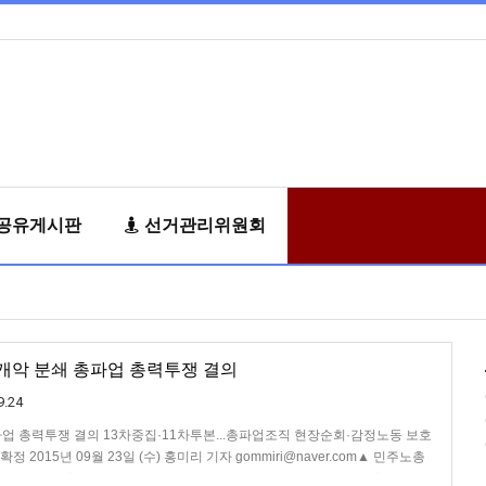
공유게시판
선거관리위원회
노동개악 분쇄 총파업 총력투쟁 결의
9.24
업 총력투쟁 결의 13차중집·11차투본...총파업조직 현장순회·감정노동 보호
2015년 09월 23일 (수) 홍미리 기자 gommiri@naver.com▲ 민주노총
원회-제11차 총파업투쟁본부 대표자회의. 사진=변백선기자 ​민주노총이 노동