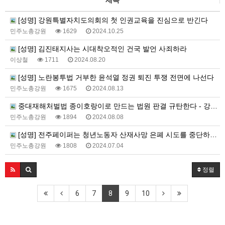
제목
[성명] 강원특별자치도의회의 첫 인권교육을 진심으로 반긴다
민주노총강원
1629
2024.10.25
[성명] 김진태지사는 시대착오적인 건국 발언 사죄하라
이상철
1711
2024.08.20
[성명] 노란봉투법 거부한 윤석열 정권 퇴진 투쟁 전면에 나선다
민주노총강원
1675
2024.08.13
중대재해처벌법 종이호랑이로 만드는 법원 판결 규탄한다 - 강원 1호 기소사건 1심 결과에 대하여
민주노총강원
1894
2024.08.08
[성명] 전주페이퍼는 청년노동자 산재사망 은폐 시도를 중단하고, 진상규명 재발방지 대책 마련에 책임을 다하라
민주노총강원
1808
2024.07.04
정렬
6
7
8
9
10