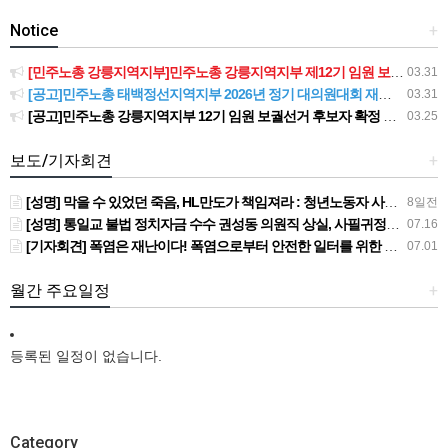
Notice
+
[민주노총 강릉지역지부]민주노총 강릉지역지부 제12기 임원 보궐선거결과 공고
03.31
[공고]민주노총 태백정선지역지부 2026년 정기 대의원대회 재소집 건
03.31
[공고]민주노총 강릉지역지부 12기 임원 보궐선거 후보자 확정 공고
03.25
보도/기자회견
+
[성명] 막을 수 있었던 죽음, HL만도가 책임져라 : 청년노동자 사망사고의 철저한 진상규명과 재발방지 대책 마련하라
8일전
[성명] 통일교 불법 정치자금 수수 권성동 의원직 상실, 사필귀정이다
07.16
[기자회견] 폭염은 재난이다! 폭염으로부터 안전한 일터를 위한 민주노총 강원지역본부 폭염감시단 선포 기자회견
07.01
월간 주요일정
+
등록된 일정이 없습니다.
Category