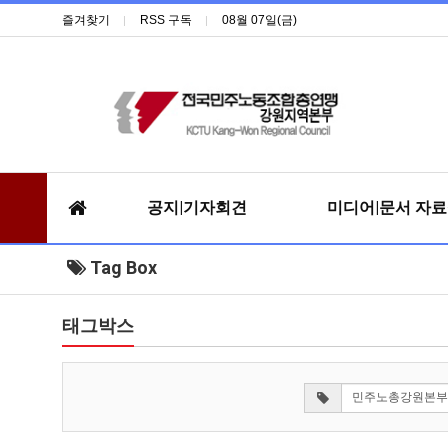
즐겨찾기
RSS 구독
08월 07일(금)
공지|기자회견
미디어|문서 자
Tag Box
태그박스