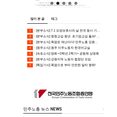
많이 본 글
태그
[본부소식] 7.1 요양보호사의 날 전국 동시 기자회견
1
[본부소식] 원청교섭 원년. 초기업교섭 돌파! 모든 노동자의 노동기본권 쟁취! 민주노총 7.15 총파업대회
2
[본부소식] 폭염은 재난이다! 민주노총 강원지역본부 폭염감시단 선포 기자회견
3
[원주소식] 원주 이주노동자 한국어교실
4
[속초소식] 영화 <3학년 2학기> 공동체 상영회
5
[본부소식] 강원지역 노동자 합창단 모임
6
[특집기사] 폭염으로 부터 안전한 일터 쟁취!
7
민주노총 뉴스 NEWS
+