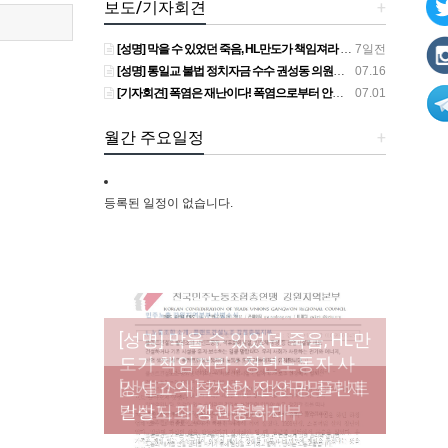
보도/기자회견
+
[성명] 막을 수 있었던 죽음, HL만도가 책임져라 : 청년노동자 사망사고의 철저한 진상규명과 재발방지 대책 마련하라
7일전
[성명] 통일교 불법 정치자금 수수 권성동 의원직 상실, 사필귀정이다
07.16
[기자회견] 폭염은 재난이다! 폭염으로부터 안전한 일터를 위한 민주노총 강원지역본부 폭염감시단 선포 기자회견
07.01
월간 주요일정
+
등록된 일정이 없습니다.
[성명] 막을 수 있었던 죽음, HL만
도가 책임져라 : 청년노동자 사
[조합원☆인터뷰] 서비스연맹 전
망사고의 철저한 진상규명과 재
[산별소식] 건설산업연맹 플랜트
[강릉,속초,원주,춘천] 폭염감시
국학교비정규직노동조합 강원
[본부소식] 강원지역 노동자 합
발방지 대책 마련하라
건설노조 강원충북지부
단 사업 이모저모
지부 김유미 춘천지회장
창단 모임