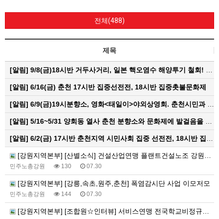
전체(488)
제목
[알림]
9/8(금)18시반 거두사거리, 일본 핵오염수 해양투기 철회! 춘천시민대회
[알림]
6/16(금) 춘천 17시반 집중선전전, 18시반 집중촛불문화제
[알림]
6/9(금)19시분향소, 영화<태일이>야외상영회. 춘천시민과 함께하는 한여름밤의 영화산책
[알림]
5/16~5/31 양회동 열사 춘천 분향소와 문화제에 발걸음을 내어주신 모든 분들께 감사인사를 올립니다.
[알림]
6/2(금) 17시반 춘천지역 시민사회 집중 선전전, 18시반 집중 촛불문화제
[강원지역본부] [산별소식] 건설산업연맹 플랜트건설노조 강원충북지부
민주노총강원
130
07.30
[강원지역본부] [강릉,속초,원주,춘천] 폭염감시단 사업 이모저모
민주노총강원
144
07.30
[강원지역본부] [조합원☆인터뷰] 서비스연맹 전국학교비정규직노동조합 강원지부 김유미 춘천지회장