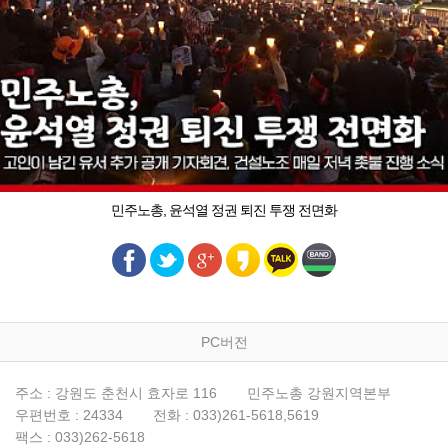
민주노총, 윤석열 정권 퇴진 투쟁 전면화
PC버전
주소 : 강원도 춘천시 효자로 116
민주노총 강원지역본부
우편번호 : 24334
전화 : 033)261-5618,5619
팩스 : 033)262-5618