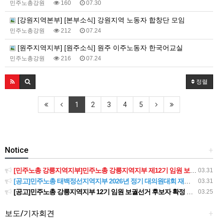
민주노총강원
160
07.30
[강원지역본부] [본부소식] 강원지역 노동자 합창단 모임
민주노총강원
212
07.24
[원주지역지부] [원주소식] 원주 이주노동자 한국어교실
민주노총강원
216
07.24
정렬
1
2
3
4
5
Notice
+
[민주노총 강릉지역지부]민주노총 강릉지역지부 제12기 임원 보궐선거결과 공고
03.31
[공고]민주노총 태백정선지역지부 2026년 정기 대의원대회 재소집 건
03.31
[공고]민주노총 강릉지역지부 12기 임원 보궐선거 후보자 확정 공고
03.25
보도/기자회견
+