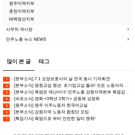
원주지역지부
춘천지역지부
태백정선지부
사무처 게시판
민주노총 뉴스 NEWS
많이 본 글
태그
[본부소식] 7.1 요양보호사의 날 전국 동시 기자회견
1
[본부소식] 원청교섭 원년. 초기업교섭 돌파! 모든 노동자의 노동기본권 쟁취! 민주노총 7.15 총파업대회
2
[본부소식] 폭염은 재난이다! 민주노총 강원지역본부 폭염감시단 선포 기자회견
3
[속초소식] 영화 <3학년 2학기> 공동체 상영회
4
[원주소식] 원주 이주노동자 한국어교실
5
[본부소식] 강원지역 노동자 합창단 모임
6
[특집기사] 폭염으로 부터 안전한 일터 쟁취!
7