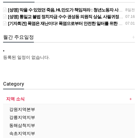
[성명] 막을 수 있었던 죽음, HL만도가 책임져라 : 청년노동자 사망사고의 철저한 진상규명과 재발방지 대책 마련하라
8일전
[성명] 통일교 불법 정치자금 수수 권성동 의원직 상실, 사필귀정이다
07.16
[기자회견] 폭염은 재난이다! 폭염으로부터 안전한 일터를 위한 민주노총 강원지역본부 폭염감시단 선포 기자회견
07.01
월간 주요일정
+
등록된 일정이 없습니다.
Category
지역 소식
강원지역본부
강릉지역지부
동해삼척지부
속초지역지부