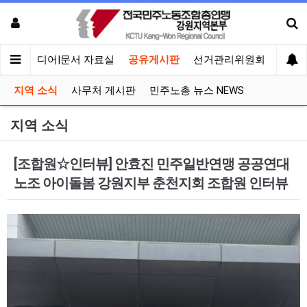
회견
미디어|문서 자료실
공유게시판
선거관리위원회
지역 소식
사무처 게시판
민주노총 뉴스 NEWS
지역 소식
[조합원☆인터뷰] 안효진 민주일반연맹 공공연대
노조 아이돌봄 강원지부 춘천지회 조합원 인터뷰