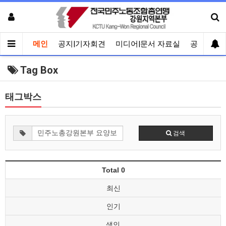
메인
공지|기자회견
미디어|문서 자료실
공유게시
Tag Box
태그박스
검색
Total 0
최신
인기
색인