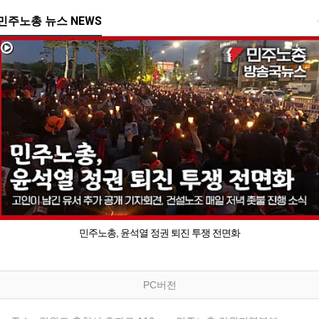
민주노총 뉴스 NEWS
민주노총, 윤석열 정권 퇴진 투쟁 전면화
PC버전