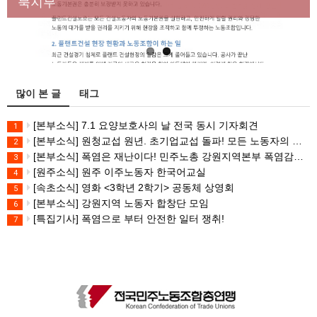
대책 마련하라
북지부
많이 본 글
태그
[본부소식] 7.1 요양보호사의 날 전국 동시 기자회견
1
[본부소식] 원청교섭 원년. 초기업교섭 돌파! 모든 노동자의 노동기본권 쟁취! 민주노총 7.15 총파업대회
2
[본부소식] 폭염은 재난이다! 민주노총 강원지역본부 폭염감시단 선포 기자회견
3
[원주소식] 원주 이주노동자 한국어교실
4
[속초소식] 영화 <3학년 2학기> 공동체 상영회
5
[본부소식] 강원지역 노동자 합창단 모임
6
[특집기사] 폭염으로 부터 안전한 일터 쟁취!
7