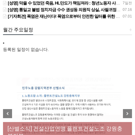
[성명] 막을 수 있었던 죽음, HL만도가 책임져라 : 청년노동자 사망사고의 철저한 진상규명과 재발방지 대책 마련하라
7일전
[성명] 통일교 불법 정치자금 수수 권성동 의원직 상실, 사필귀정이다
07.16
[기자회견] 폭염은 재난이다! 폭염으로부터 안전한 일터를 위한 민주노총 강원지역본부 폭염감시단 선포 기자회견
07.01
월간 주요일정
+
등록된 일정이 없습니다.
[성명] 막을 수 있었던 죽음, HL만도가 책임져라 : 청
Previous
Next
년노동자 사망사고의 철저한 진상규명과 재발방지
[산별소식] 건설산업연맹 플랜트건설노조 강원충